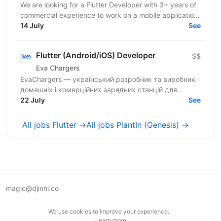
We are looking for a Flutter Developer with 3+ years of
commercial experience to work on a mobile application
in the medical / healthcare domain. The...
14 July
See
Flutter (Android/iOS) Developer
$$
Eva Chargers
EvaChargers — український розробник та виробник
домашніх і комерційних зарядних станцій для
електромобілів. У зв'язку з розширенням діяльності
22 July
See
запрошуємо...
All jobs Flutter →
All jobs PlantIn (Genesis) →
magic@djinni.co
Terms of Use
We use cookies to improve your experience.
Suggest an idea
Learn more