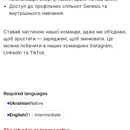
Доступ до профільних спільнот Genesis та
внутрішнього навчання.
Ставай частиною нашої команди, адже ми об'єднані,
щоб зростати — заряджені, щоб змінювати. Це
можна побачити в наших командних Instagram,
LinkedIn та TikTok.
Required languages
Ukrainian
Native
English
B1 - Intermediate
The job ad is no longer active