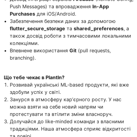
Push Messages) та впровадження
In-App
Purchases
для iOS/Android.
Забезпечення безпеки даних за допомогою
flutter_secure_storage
та
shared_preferences
, а
також досвід роботи з тимчасовими локальними
колекціями.
Впевнене використання
Git
(pull requests,
branching).
Що тебе чекає в PlantIn?
Розвивай українські ML-based продукти, які вже
здобули успіх у світі.
Занурся в атмосферу карʼєрного росту. У нас
можна взяти на себе новий напрям чи
протестувати та втілити зміни власноруч.
Долучайся до like-minded команди з власними
традиціями. Наша атмосфера сприяє відкритості
та довірі.