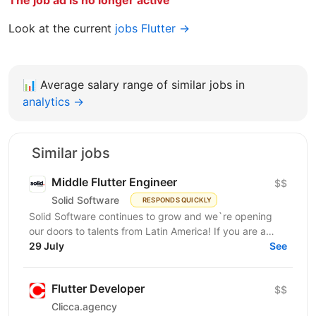
Look at the current
jobs Flutter →
📊
Average salary range of similar jobs in
analytics →
Similar jobs
Middle Flutter Engineer
$$
Solid Software
RESPONDS QUICKLY
Solid Software continues to grow and we`re opening
our doors to talents from Latin America! If you are a
Middle Flutter Engineer, looking for new...
29 July
See
Flutter Developer
$$
Clicca.agency