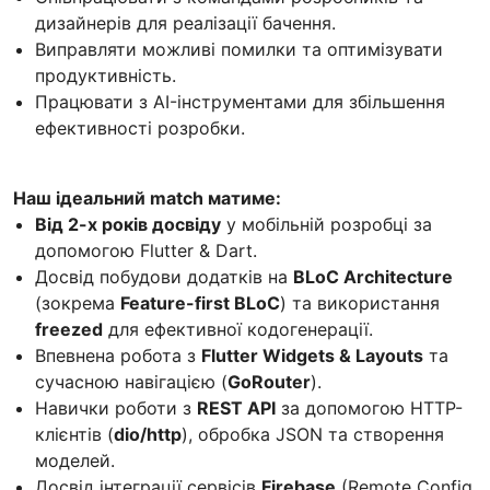
дизайнерів для реалізації бачення.
Виправляти можливі помилки та оптимізувати
продуктивність.
Працювати з AI-інструментами для збільшення
ефективності розробки.
Наш ідеальний match матиме:
Від 2-х років досвіду
у мобільній розробці за
допомогою Flutter & Dart.
Досвід побудови додатків на
BLoC Architecture
(зокрема
Feature-first BLoC
) та використання
freezed
для ефективної кодогенерації.
Впевнена робота з
Flutter Widgets & Layouts
та
сучасною навігацією (
GoRouter
).
Навички роботи з
REST API
за допомогою HTTP-
клієнтів (
dio/http
), обробка JSON та створення
моделей.
Досвід інтеграції сервісів
Firebase
(Remote Config,