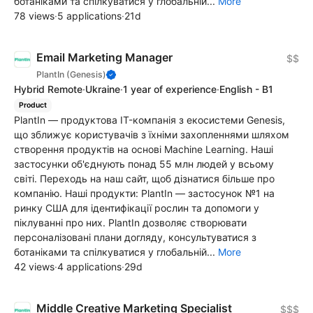
ботаніками та спілкуватися у глобальній...
More
78 views
·
5 applications
·
21d
Email Marketing Manager
$$
PlantIn (Genesis)
Hybrid Remote
·
Ukraine
·
1 year of experience
·
English - B1
Product
PlantIn — продуктова IT-компанія з екосистеми Genesis,
що зближує користувачів з їхніми захопленнями шляхом
створення продуктів на основі Machine Learning. Наші
застосунки об'єднують понад 55 млн людей у всьому
світі. Переходь на наш сайт, щоб дізнатися більше про
компанію. Наші продукти: PlantIn — застосунок №1 на
ринку США для ідентифікації рослин та допомоги у
піклуванні про них. PlantIn дозволяє створювати
персоналізовані плани догляду, консультуватися з
ботаніками та спілкуватися у глобальній...
More
42 views
·
4 applications
·
29d
Middle Creative Marketing Specialist
$$$