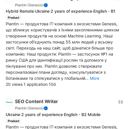
PlantIn (Genesis)
Hybrid Remote
·
Ukraine
·
2 years of experience
·
English - B1
Product
PlantIn — продуктова IT-компанія з екосистеми Genesis,
що зближує користувачів з їхніми захопленнями шляхом
створення продуктів на основі Machine Learning. Наші
застосунки об'єднують понад 55 млн людей у всьому
світі. Переходь на наш сайт, щоб дізнатися більше про
компанію. Наші продукти: PlantIn — застосунок №1 на
ринку США для ідентифікації рослин та допомоги у
піклуванні про них. PlantIn дозволяє створювати
персоналізовані плани догляду, консультуватися з
ботаніками та спілкуватися у глобальній...
More
20 views
·
1 application
·
10d
SEO Content Writer
$$
PlantIn (Genesis)
Ukraine
·
2 years of experience
·
English - B2
·
Mobile
Product
PlantIn — продуктова IT-компанія з екосистеми Genesis,