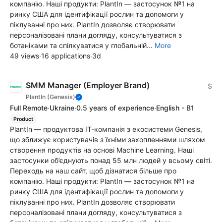
компанію. Наші продукти: PlantIn — застосунок №1 на
ринку США для ідентифікації рослин та допомоги у
піклуванні про них. PlantIn дозволяє створювати
персоналізовані плани догляду, консультуватися з
ботаніками та спілкуватися у глобальній...
More
49 views
·
16 applications
·
3d
SMM Manager (Employer Brand)
$
PlantIn (Genesis)
Full Remote
·
Ukraine
·
0.5 years of experience
·
English - B1
Product
PlantIn — продуктова IT-компанія з екосистеми Genesis,
що зближує користувачів з їхніми захопленнями шляхом
створення продуктів на основі Machine Learning. Наші
застосунки об’єднують понад 55 млн людей у всьому світі.
Переходь на наш сайт, щоб дізнатися більше про
компанію. Наші продукти: PlantIn — застосунок №1 на
ринку США для ідентифікації рослин та допомоги у
піклуванні про них. PlantIn дозволяє створювати
персоналізовані плани догляду, консультуватися з