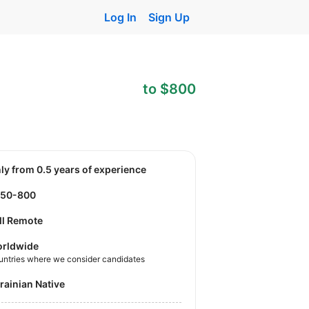
Log In
Sign Up
to $800
nly from 0.5 years of experience
550-800
ll Remote
rldwide
untries where we consider candidates
krainian Native