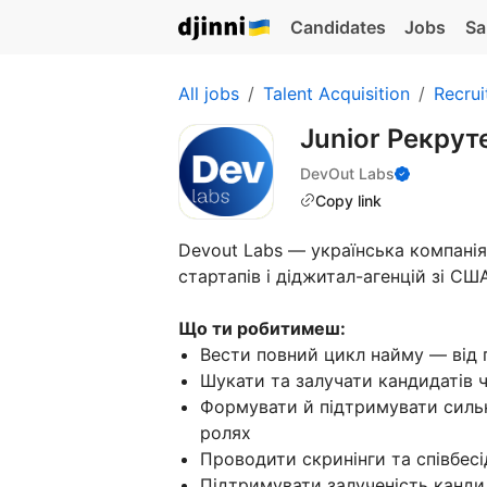
Candidates
Jobs
Sa
All jobs
Talent Acquisition
Recrui
Junior Рекру
DevOut Labs
Copy link
Devout Labs — українська компанія
стартапів і діджитал-агенцій зі СШ
Що ти робитимеш:
Вести повний цикл найму — від 
Шукати та залучати кандидатів 
Формувати й підтримувати сильн
ролях
Проводити скринінги та співбесі
Підтримувати залученість канди