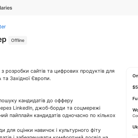
laries
ter
тер
Offline
 з розробки сайтів та цифрових продуктів для
O
А та Західної Європи.
$
Fu
пошуку кандидатів до офферу
через LinkedIn, джоб-борди та соцмережі
Wo
ий пайплайн кандидатів одночасно по кількох
Co
U
ди для оцінки навичок і культурного фіту
датів і забезпечувати комфортний досвід на