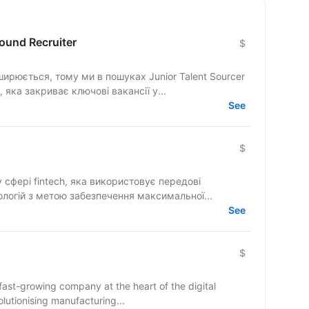
bound Recruiter
$
ирюється, тому ми в пошуках Junior Talent Sourcer
, яка закриває ключові вакансії у...
See
$
у сфері fintech, яка використовує передові
ологій з метою забезпечення максимальної...
See
$
a fast-growing company at the heart of the digital
olutionising manufacturing...