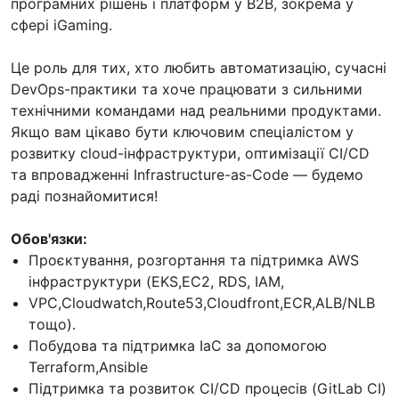
програмних рішень і платформ у В2В, зокрема у
сфері iGaming.
Це роль для тих, хто любить автоматизацію, сучасні
DevOps-практики та хоче працювати з сильними
технічними командами над реальними продуктами.
Якщо вам цікаво бути ключовим спеціалістом у
розвитку cloud-інфраструктури, оптимізації CI/CD
та впровадженні Infrastructure-as-Code — будемо
раді познайомитися!
Обов'язки:
Проєктування, розгортання та підтримка AWS
інфраструктури (EKS,EC2, RDS, IAM,
VPC,Cloudwatch,Route53,Cloudfront,ECR,ALB/NLB
тощо).
Побудова та підтримка IaC за допомогою
Terraform,Ansible
Підтримка та розвиток CI/CD процесів (GitLab CI)