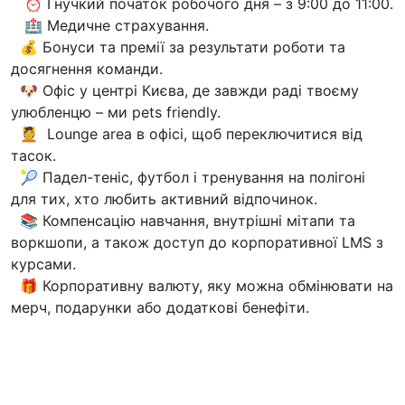
⏰ Гнучкий початок робочого дня – з 9:00 до 11:00.
🏥 Медичне страхування.
💰 Бонуси та премії за результати роботи та
досягнення команди.
🐶 Офіс у центрі Києва, де завжди раді твоєму
улюбленцю – ми pets friendly.
💆 Lounge area в офісі, щоб переключитися від
тасок.
🎾 Падел-теніс, футбол і тренування на полігоні
для тих, хто любить активний відпочинок.
📚 Компенсацію навчання, внутрішні мітапи та
воркшопи, а також доступ до корпоративної LMS з
курсами.
🎁 Корпоративну валюту, яку можна обмінювати на
мерч, подарунки або додаткові бенефіти.