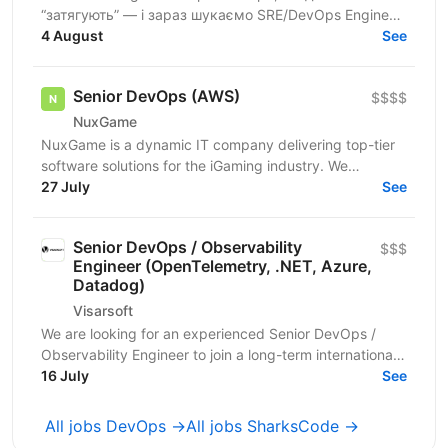
“затягують” — і зараз шукаємо SRE/DevOps Engineer,
який допоможе побудувати, автоматизувати та
4 August
See
підтримувати...
Senior DevOps (AWS)
$$$$
NuxGame
NuxGame is a dynamic IT company delivering top-tier
software solutions for the iGaming industry. We
empower operators of all sizes to expand into new...
27 July
See
Senior DevOps / Observability
$$$
Engineer (OpenTelemetry, .NET, Azure,
Datadog)
Visarsoft
We are looking for an experienced Senior DevOps /
Observability Engineer to join a long-term international
project focused on building a modern...
16 July
See
All jobs DevOps →
All jobs SharksCode →