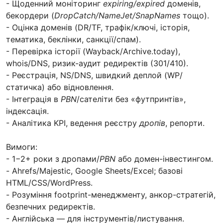
- Щоденний моніторинг
expiring/expired
доменів,
бекордери (
DropCatch/NameJet/SnapNames
тощо).
- Оцінка доменів (DR/TF, трафік/ключі, історія,
тематика, беклінки, санкції/спам).
- Перевірка історії (Wayback/Archive.today),
whois/DNS, ризик-аудит редиректів (301/410).
- Реєстрація, NS/DNS, швидкий деплой (WP/
статичка) або відновлення.
- Інтеграція в
PBN
/сателіти без «футпринтів»,
індексація.
- Аналітика KPI, ведення реєстру
дропів
, репорти.
Вимоги:
- 1−2+ роки з дропами/
PBN
або домен-інвестингом.
- Ahrefs/Majestic, Google Sheets/Excel; базові
HTML/CSS/WordPress.
- Розуміння footprint-менеджменту, анкор-стратегій,
безпечних редиректів.
- Англійська — для інструментів/листування.