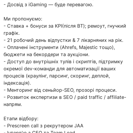
- Досвід з iGaming — буде перевагою.
Ми пропонуємо:
- Ставка + бонуси за KPI(після ВТ); ремоут, гнучкий
графік.
- 21 робочий день відпустки & 7 лікарняних на рік.
- Оплачені інструменти (Ahrefs, Majestic тощо),
бюджети на бекордери та аукціони.
- Доступ до внутрішніх тулів і скриптів, підтримку
окремої dev-команди для автоматизації ваших
процесів (краулінг, парсинг, скоринг, деплой,
індексація).
- Менторинг від сеньйор-SEO, прозорі процеси.
- Розвиток експертизи в SEO / paid traffic / affiliate-
напрям.
Етапи відбору:
- Prescreen call з рекрутером JAA
- Інтерв'ю з СЕО та Team Lead.