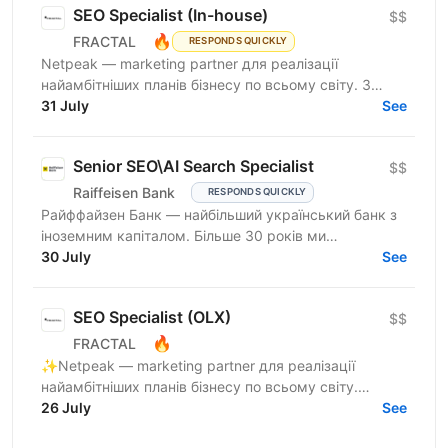
SEO Specialist (In-house)
$$
🔥
FRACTAL
RESPONDS QUICKLY
Netpeak — marketing partner для реалізації
найамбітніших планів бізнесу по всьому світу. З
Netpeak можна більше. Агенція надає повний спектр
31 July
See
маркетингових...
Senior SEO\AI Search Specialist
$$
Raiffeisen Bank
RESPONDS QUICKLY
Райффайзен Банк — найбільший український банк з
іноземним капіталом. Більше 30 років ми
створюємо та вибудовуємо банківську систему
30 July
See
нашої держави. У Райфі...
SEO Specialist (OLX)
$$
🔥
FRACTAL
✨Netpeak — marketing partner для реалізації
найамбітніших планів бізнесу по всьому світу.
Агенція надає повний спектр маркетингових рішень
26 July
See
від...