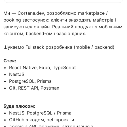
Ми — Cortana.dev, розробляємо marketplace /
booking застосунок: клієнти знаходять майстрів і
записуються онлайн. Реальний продукт з мобільним
клієнтом, backend-ом і базою даних.
Шукаємо Fullstack розробника (mobile / backend)
Стек:
React Native, Expo, TypeScript
NestJS
PostgreSQL, Prisma
Git, REST API, Postman
Буде плюсом:
NestJS, PostgreSQL / Prisma
GitHub з кодом, pet-проєкти
досвід з API, формами, авторизацією