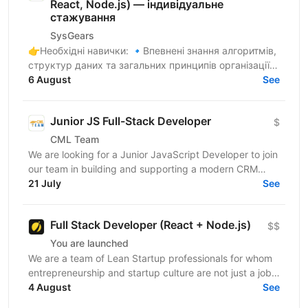
React, Node.js) — індивідуальне
стажування
SysGears
👉Необхідні навички: 🔹Впевнені знання алгоритмів,
структур даних та загальних принципів організації
коду 🔹Здатність до самостійного навчання,
6 August
See
критичне...
Junior JS Full-Stack Developer
$
CML Team
We are looking for a Junior JavaScript Developer to join
our team in building and supporting a modern CRM
21 July
system. You will be involved in data parsing and...
See
Full Stack Developer (React + Node.js)
$$
You are launched
We are a team of Lean Startup professionals for whom
entrepreneurship and startup culture are not just a job,
but a way of life.We are not just “to beat...
4 August
See