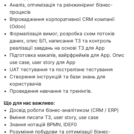
Аналіз, оптимізація та реінжиніринг бізнес-
процесів
Впровадження корпоративної CRM компанії
(Odoo)
Формалізація вимог, розробка схем потоків
даних, опис БП, написання ТЗ та контроль
реалізації завдань на основі ТЗ для App
Підготовка макапів, вайрфреймів для App. Опис
use case, user story для App
UAT тестування та пострелізне тестування
Створення інструкцій та бази знань для
користувачів
Проведення навчання та тренінгів.
Що для нас важливо:
Досвід роботи бізнес-аналітиком (CRM / ERP)
Вміння писати ТЗ, user story, use case
Знання нотацій BPMN, IDEF0
Розуміння побудови та оптимізації бізнес-