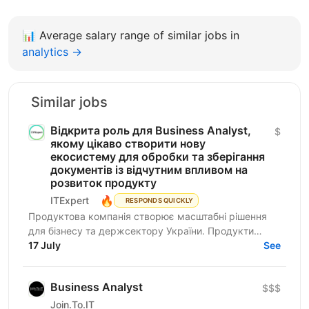
📊
Average salary range of similar jobs in
analytics →
Similar jobs
Відкрита роль для ​​Business Analyst,
$
якому цікаво створити нову
екосистему для обробки та зберігання
документів із відчутним впливом на
розвиток продукту
🔥
ITExpert
RESPONDS QUICKLY
Продуктова компанія створює масштабні рішення
для бізнесу та держсектору України. Продукти
критично важливі для цифрової інфраструктури
17 July
See
країни. Про...
Business Analyst
$$$
Join.To.IT