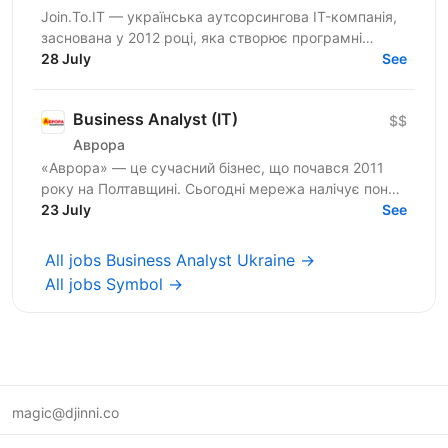
Join.To.IT — українська аутсорсингова IT-компанія,
заснована у 2012 році, яка створює програмні
28 July
рішення для бізнесів із різних сфер. Ми не просто...
See
Business Analyst (IT)
$$
Аврора
«Аврора» — це сучасний бізнес, що почався 2011
року на Полтавщині. Сьогодні мережа налічує понад
1800 магазинів, 4 офіси підтримки та 6 логістичних
23 July
See
хабів в...
All jobs Business Analyst Ukraine →
All jobs Symbol →
magic@djinni.co
Terms of Use