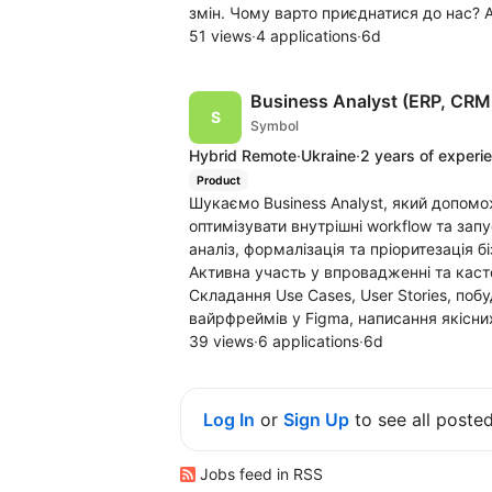
змін. Чому варто приєднатися до нас? 
51 views
·
4 applications
·
6d
Business Analyst (ERP, CRM
Symbol
Hybrid Remote
·
Ukraine
·
2 years of experi
Product
Шукаємо Business Analyst, який допомож
оптимізувати внутрішні workflow та запу
аналіз, формалізація та пріоритезація б
Активна участь у впровадженні та каст
Складання Use Cases, User Stories, поб
вайрфреймів у Figma, написання якісни
39 views
·
6 applications
·
6d
Log In
or
Sign Up
to see all poste
Jobs feed in RSS