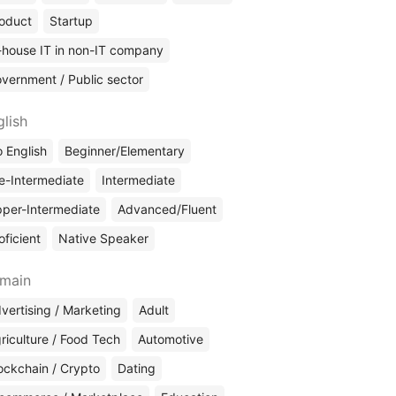
oduct
Startup
-house IT in non-IT company
vernment / Public sector
glish
 English
Beginner/Elementary
e-Intermediate
Intermediate
per-Intermediate
Advanced/Fluent
oficient
Native Speaker
main
vertising / Marketing
Adult
riculture / Food Tech
Automotive
ockchain / Crypto
Dating