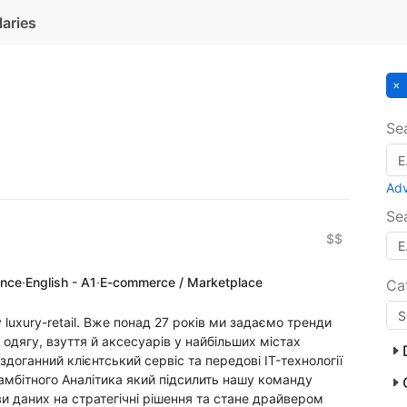
laries
Se
Ad
Se
$$
ence
·
English - A1
·
E-commerce / Marketplace
Ca
uxury-retail. Вже понад 27 років ми задаємо тренди
 одягу, взуття й аксесуарів у найбільших містах
доганний клієнтський сервіс та передові IT-технології
амбітного Аналітика який підсилить нашу команду
 даних на стратегічні рішення та стане драйвером