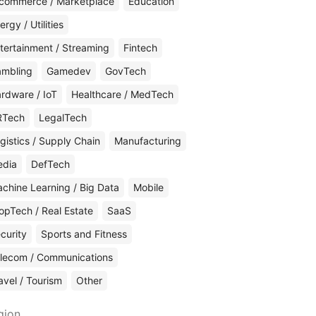
commerce / Marketplace
Education
ergy / Utilities
tertainment / Streaming
Fintech
mbling
Gamedev
GovTech
rdware / IoT
Healthcare / MedTech
RTech
LegalTech
gistics / Supply Chain
Manufacturing
edia
DefTech
chine Learning / Big Data
Mobile
opTech / Real Estate
SaaS
curity
Sports and Fitness
lecom / Communications
avel / Tourism
Other
gion