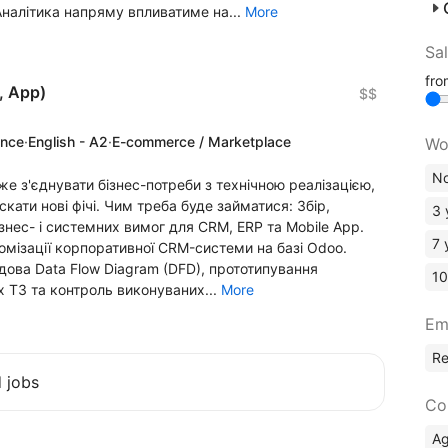
Аналітика напряму впливатиме на...
More
Sa
fr
, App)
$$
ence
·
English - A2
·
E-commerce / Marketplace
Wo
No
е з'єднувати бізнес-потреби з технічною реалізацією,
скати нові фічі. Чим треба буде займатися: Збір,
3 
ізнес- і системних вимог для CRM, ERP та Mobile App.
7 
омізації корпоративної CRM-системи на базі Odoo.
удова Data Flow Diagram (DFD), прототипування
10
х ТЗ та контроль виконуваних...
More
Em
R
d jobs
Co
A