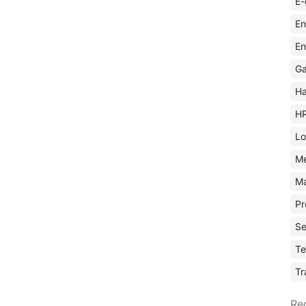
E-
En
En
Ga
Ha
H
Lo
M
Ma
Pr
Se
Te
Tr
Re