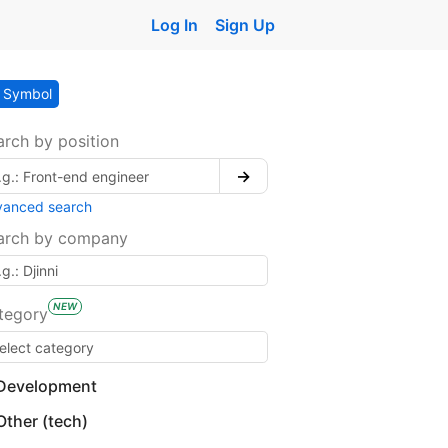
Log In
Sign Up
Symbol
arch by position
→
vanced search
arch by company
NEW
tegory
Development
Other (tech)