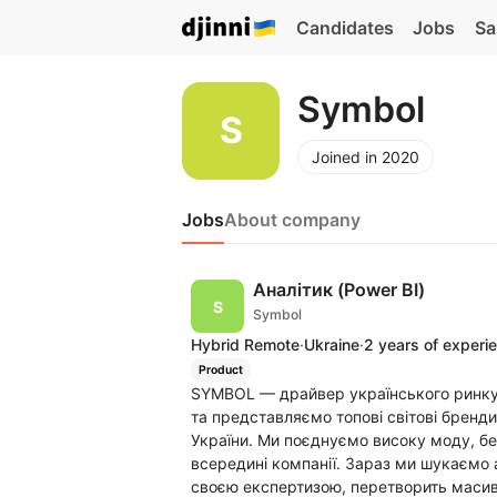
Candidates
Jobs
Sa
Symbol
Joined in 2020
Jobs
About company
Аналітик (Power BI)
Symbol
Hybrid Remote
·
Ukraine
·
2 years of experi
Product
SYMBOL — драйвер українського ринку l
та представляємо топові світові бренди
України. Ми поєднуємо високу моду, без
всередині компанії. Зараз ми шукаємо 
своєю експертизою, перетворить масиви