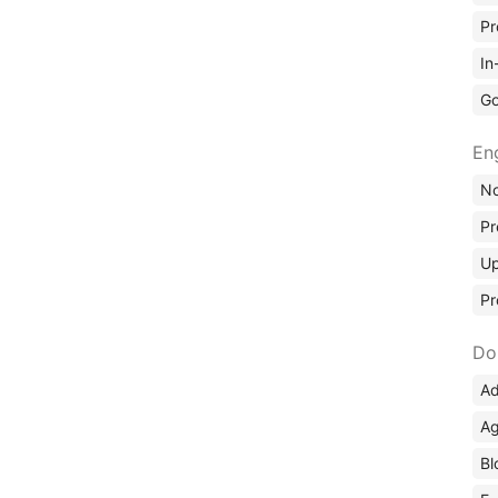
Pr
In
Go
En
No
Pr
Up
Pr
Do
Ad
Ag
Bl