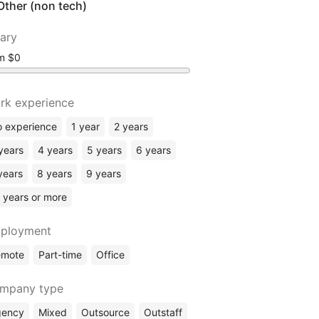
Other (non tech)
lary
om
rk experience
 experience
1 year
2 years
years
4 years
5 years
6 years
years
8 years
9 years
 years or more
ployment
emote
Part-time
Office
mpany type
gency
Mixed
Outsource
Outstaff