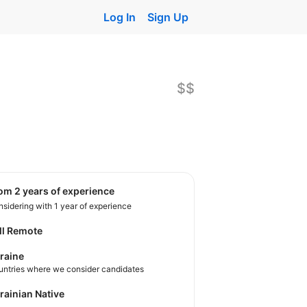
Log In
Sign Up
$$
rom 2 years of experience
sidering with 1 year of experience
ll Remote
raine
untries where we consider candidates
krainian Native