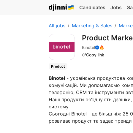
Candidates
Jobs
Sa
All jobs
Marketing & Sales
Marke
Product Mark
Binotel
🔥
Copy link
Product
Binotel
- українська продуктова ко
комунікацій. Ми допомагаємо комп
телефонію, CRM та інструменти авт
Наші продукти об’єднують дзвінки,
систему.
Сьогодні Binotel - це більш ніж 25 
розвиває продукт та задає тренди 