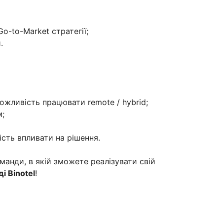
Go-to-Market стратегії;
.
можливість працювати remote / hybrid;
м;
сть впливати на рішення.
анди, в якій зможете реалізувати свій
і Binotel
!