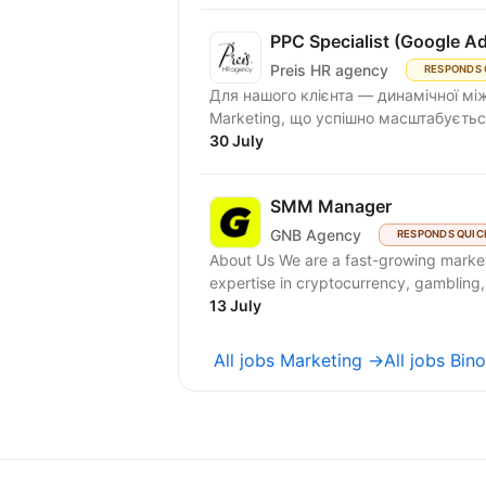
PPC Specialist (Google A
Preis HR agency
RESPONDS 
Для нашого клієнта — динамічної між
Marketing, що успішно масштабується
30 July
SMM Manager
GNB Agency
RESPONDS QUIC
About Us We are a fast-growing marketing agency focused on Western markets, with strong
expertise in cryptocurrency, gambling,
13 July
All jobs Marketing →
All jobs Bin