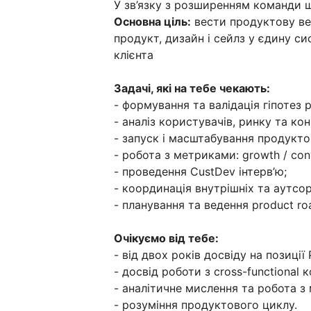
У зв’язку з розширенням команди
Основна ціль:
вести продуктову ве
продукт, дизайн і сейлз у єдину си
клієнта
Задачі, які на тебе чекають:
- формування та валідація гіпотез р
- аналіз користувачів, ринку та кон
- запуск і масштабування продуктов
- робота з метриками: growth / conve
- проведення CustDev інтерв’ю;
- координація внутрішніх та аутсо
- планування та ведення product r
Очікуємо від тебе:
- від двох років досвіду на позиції
- досвід роботи з cross-functional
- аналітичне мислення та робота з
- розуміння продуктового циклу.