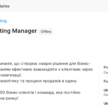
laries
ting
eting Manager
Offline
мпанія, що створює хмарні рішення для бізнес-
f
аніям ефективно взаємодіяти з клієнтами через
Con
оматизації.
 аналітику та процеси продажів в єдину
Fu
Uk
000 бізнес-клієнтів і команда, яка постійно
Co
на ринку!
U