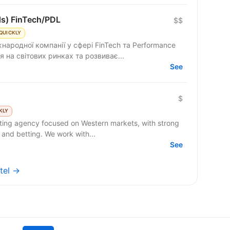
ds) FinTech/PDL
$$
QUICKLY
народної компанії у сфері FinTech та Performance
 на світових ринках та розвиває...
See
$
KLY
 and betting. We work with...
See
otel →