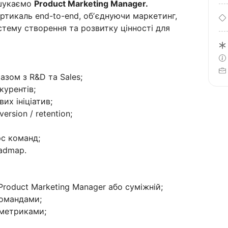
 шукаємо
Product Marketing Manager.
ртикаль end-to-end, обʼєднуючи маркетинг,
стему створення та розвитку цінності для
азом з R&D та Sales;
курентів;
их ініціатив;
rsion / retention;
рс команд;
oadmap.
 Product Marketing Manager або суміжній;
 командами;
 метриками;