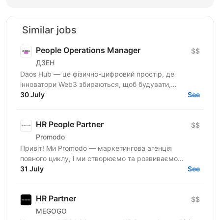
Similar jobs
People Operations Manager
$$
ДЗЕН
Daos Hub — це фізично-цифровий простір, де
інноватори Web3 збираються, щоб будувати,
співпрацювати та розвиватися. Наш флагманський
30 July
See
хаб розташований у...
HR People Partner
$$
Promodo
Привіт! Ми Promodo — маркетингова агенція
повного циклу, і ми створюємо та розвиваємо
лідерів ринку. Працюємо з великими клієнтами,
31 July
See
будуємо довгострокові...
HR Partner
$$
MEGOGO