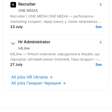
Recruiter
$
ONE MEDIA
Recruiter | ONE MEDIA ONE MEDIA — perfomance-
marketing холдинг, лідер ринку у таких напрямках,
як NUTRA та GAMBLING. Ми створюємо потужну
23 July
See
інфраструктуру,...
Hr Administrator
$
bill_line
bill_line — fintech-компанія, народжена в Україні, що
підкорює світовий ринок платежів. Наш продукт —
універсальне платіжне рішення для будь-якого...
27 July
See
All jobs HR Ukraine →
All jobs Генерал Черешня →