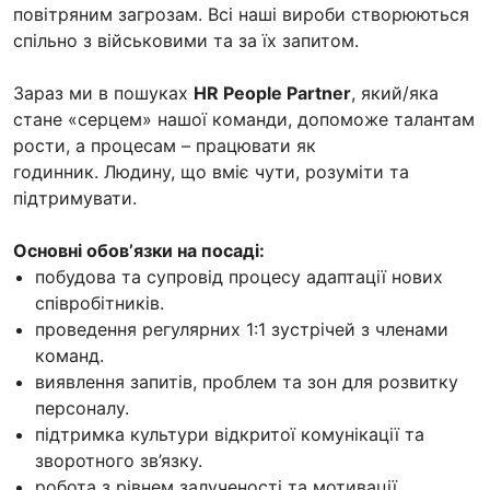
повітряним загрозам. Всі наші вироби створюються
спільно з військовими та за їх запитом.
Зараз ми в пошуках
HR People Partner
, який/яка
стане «серцем» нашої команди, допоможе талантам
рости, а процесам – працювати як
годинник. Людину, що вміє чути, розуміти та
підтримувати.
Основні обовʼязки на посаді:
побудова та супровід процесу адаптації нових
співробітників.
проведення регулярних 1:1 зустрічей з членами
команд.
виявлення запитів, проблем та зон для розвитку
персоналу.
підтримка культури відкритої комунікації та
зворотного зв’язку.
робота з рівнем залученості та мотивації