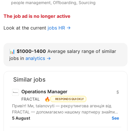
people management, Offboarding, Sourcing
The job ad is no longer active
Look at the current
jobs HR →
📊
$1000-1400
Average salary range of similar
jobs in
analytics →
Similar jobs
Operations Manager
$
🔥
FRACTAL
RESPONDS QUICKLY
Привіт! Ми, talanovyti — рекрутингова агенція від
FRACTAL — допомагаємо нашому партнеру знайти
класного(у) Office Manager. Наш партнер — miltech...
5 August
See