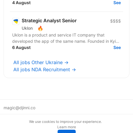
Hily, users become part of a community...
4 August
See
Strategic Analyst Senior
$$$$
🔥
Uklon
Uklon is a product and service IT company that
developed the app of the same name. Founded in Kyiv
in 2010, Uklon started as a ride-hailing platform and...
6 August
See
All jobs Other Ukraine →
All jobs NDA Recruitment →
magic@djinni.co
Terms of Use
We use cookies to improve your experience.
Suggest an idea
Learn more