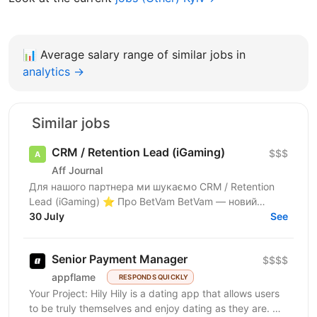
📊
Average salary range of similar jobs in
analytics →
Similar jobs
CRM / Retention Lead (iGaming)
$$$
Aff Journal
Для нашого партнера ми шукаємо CRM / Retention
Lead (iGaming) ⭐ Про BetVam BetVam — новий
ліцензований український iGaming-проєкт, який
30 July
See
знаходиться на...
Senior Payment Manager
$$$$
appflame
RESPONDS QUICKLY
Your Project: Hily Hily is a dating app that allows users
to be truly themselves and enjoy dating as they are. On