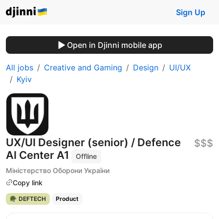
Sign Up
Open in Djinni mobile app
All jobs
Creative and Gaming
Design
UI/UX
Kyiv
UX/UI Designer (senior) / Defence
$$$
AI Center A1
Offline
Міністерство Оборони України
Copy link
🪖 DEFTECH
Product