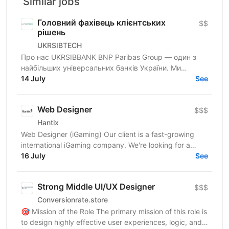
Similar jobs
Головний фахівець клієнтських
$$
рішень
UKRSIBTECH
Про нас UKRSIBBANK BNP Paribas Group — один з
найбільших універсальних банків України. Ми
об’єднуємо досвід та креативність у своїй команді,
14 July
See
створюючи...
Web Designer
$$$
Hantix
Web Designer (iGaming) Our client is a fast-growing
international iGaming company. We're looking for a
designer to strengthen our product team and shape...
16 July
See
Strong Middle UI/UX Designer
$$$
Conversionrate.store
🎯 Mission of the Role The primary mission of this role is
to design highly effective user experiences, logic, and