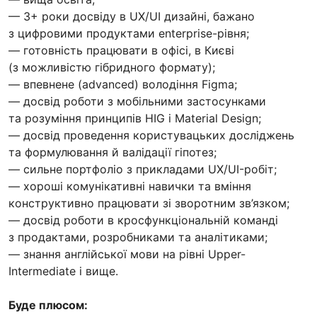
— 3+ роки досвіду в UX/UI дизайні, бажано
з цифровими продуктами enterprise-рівня;
— готовність працювати в офісі, в Києві
(з можливістю гібридного формату);
— впевнене (advanced) володіння Figma;
— досвід роботи з мобільними застосунками
та розуміння принципів HIG і Material Design;
— досвід проведення користувацьких досліджень
та формулювання й валідації гіпотез;
— сильне портфоліо з прикладами UX/UI-робіт;
— хороші комунікативні навички та вміння
конструктивно працювати зі зворотним зв’язком;
— досвід роботи в кросфункціональній команді
з продактами, розробниками та аналітиками;
— знання англійської мови на рівні Upper-
Intermediate і вище.
Буде плюсом: