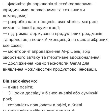
— фасилітація воркшопів зі стейкхолдерами —
юридичними, державними та технічними
командами;
— розробка карт процесів, user stories, матриць
вимог та іншої документації;
— підтримка формування продуктових роадмапів
та пропозиція нових AI-концепцій на основі зібраних
use cases;
— моніторинг впровадження AI-рішень, збір
зворотного зв’язку та ітеративне вдосконалення;
— дослідження нових технологій GenAI для
виявлення можливостей продуктової інновації.
Від вас очікуємо:
— вища освіта;
— 3+ роки досвіду у бізнес-аналізі або суміжній
ролі;
— готовність працювати в офісі, в Києві
(з можливістю гібридного формату);