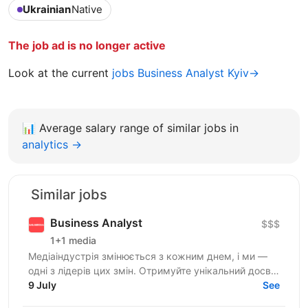
Ukrainian
Native
The job ad is no longer active
Look at the current
jobs Business Analyst Kyiv→
📊
Average salary range of similar jobs in
analytics →
Similar jobs
Business Analyst
$$$
1+1 media
Медіаіндустрія змінюється з кожним днем, і ми —
одні з лідерів цих змін. Отримуйте унікальний досвід
роботи в компанії професіоналів, які встановлюють...
9 July
See