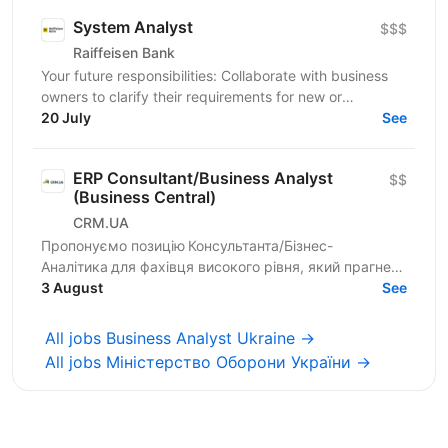
System Analyst
$$$
Raiffeisen Bank
Your future responsibilities: Collaborate with business
owners to clarify their requirements for new or
enhanced business processes/products Identify and...
20 July
See
ERP Consultant/Business Analyst
$$
(Business Central)
CRM.UA
Пропонуємо позицію Консультанта/Бізнес-
Аналітика для фахівця високого рівня, який прагне
створювати унікальні продукти для компаній
3 August
See
України. Шукаємо...
All jobs Business Analyst Ukraine →
All jobs Міністерство Оборони України →