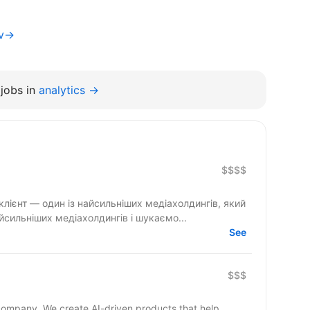
iv→
jobs in
analytics →
$$$$
и — один із найсильніших медіахолдингів і шукаємо...
See
$$$
 company. We create AI-driven products that help