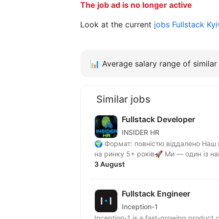
The job ad is no longer active
Look at the current
jobs Fullstack Ky
📊
Average salary range of similar 
Similar jobs
Fullstack Developer
INSIDER HR
🌍 Формат: повністю віддалено Наш клієнт — один із найсильніших медіахолдингів, який
на ринку 5+ років🚀 М
3 August
Fullstack Engineer
Inception-1
Inception-1 is a fast-growing product