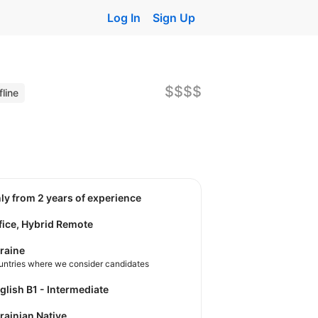
Log In
Sign Up
$$$$
fline
nly from 2 years of experience
fice, Hybrid Remote
raine
untries where we consider candidates
nglish B1 - Intermediate
krainian Native