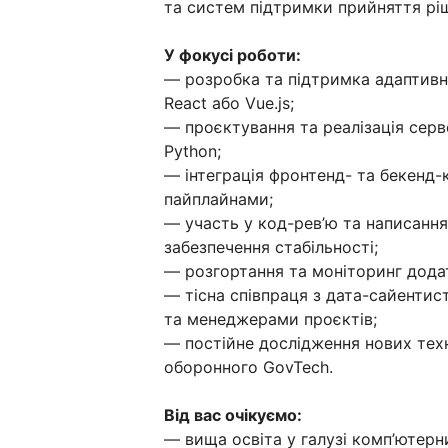
та систем підтримки прийняття ріш
У фокусі роботи:
— розробка та підтримка адаптивн
React або Vue.js;
— проєктування та реалізація серве
Python;
— інтеграція фронтенд- та бекенд-
пайплайнами;
— участь у код-рев’ю та написання 
забезпечення стабільності;
— розгортання та моніторинг додат
— тісна співпраця з дата-сайентис
та менеджерами проєктів;
— постійне дослідження нових техн
оборонного GovTech.
Від вас очікуємо:
— вища освіта у галузі комп’ютерни