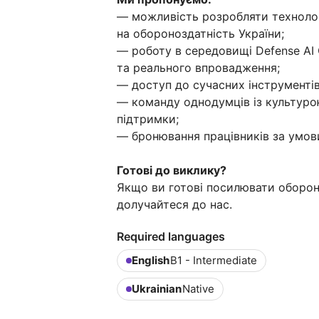
— можливість розробляти технолог
на обороноздатність України;
— роботу в середовищі Defense AI 
та реального впровадження;
— доступ до сучасних інструментів
— команду однодумців із культурою
підтримки;
— бронювання працівників за умови
Готові до виклику?
Якщо ви готові посилювати обороно
долучайтеся до нас.
Required languages
English
B1 - Intermediate
Ukrainian
Native