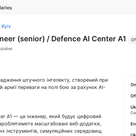
laries
Kyiv
ineer (senior) / Defence AI Center A1
Of
країни
вадження штучного інтелекту, створений при
O
 армії переваги на полі бою за рахунок AI-
Of
Uk
Co
enter A1 — це інженер, який будує цифровий
озроблятимете масштабовані веб-додатки,
E
их інструментів, симуляційних середовищ
U