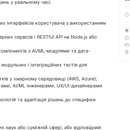
ень у реальному часі.
их інтерфейсів користувача з використанням
рних сервісів і RESTful API на Node.js або
компонентів з AI/ML-модулями та дата-
модульних і інтеграційних тестів для
ків у хмарному середовищі (AWS, Azure);
тами, AI/ML інженерами, UX/UI-дизайнерами
ологій та адаптація рішень до специфіки
х наук або суміжній сфері, або відповідний