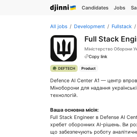
Candidates
Jobs
Sa
All jobs
Development
Fullstack
Full Stack Eng
Міністерство Оборони У
Copy link
🪖 DEFTECH
Product
Defence AI Center A1 — центр впро
Міноборони для надання українській
технологій.
Ваша основна місія:
Full Stack Engineer в Defense AI C
хребет оборонних AI-рішень. Ви р
що забезпечують роботу аналітичн