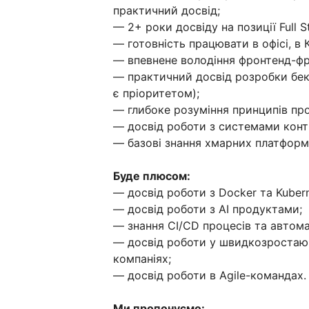
практичний досвід;
— 2+ роки досвіду на позиції Full S
— готовність працювати в офісі, в 
— впевнене володіння фронтенд-фр
— практичний досвід розробки беке
є пріоритетом);
— глибоке розуміння принципів проє
— досвід роботи з системами контр
— базові знання хмарних платформ
Буде плюсом:
— досвід роботи з Docker та Kubern
— досвід роботи з АІ продуктами;
— знання CI/CD процесів та автом
— досвід роботи у швидкозростаюч
компаніях;
— досвід роботи в Agile-командах.
Ми пропонуємо: