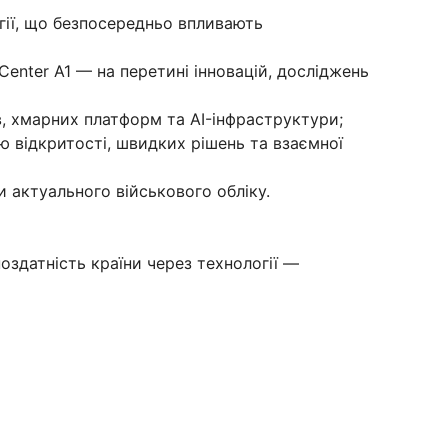
ії, що безпосередньо впливають
Center A1 — на перетині інновацій, досліджень
, хмарних платформ та AI-інфраструктури;
 відкритості, швидких рішень та взаємної
 актуального військового обліку.
здатність країни через технології —