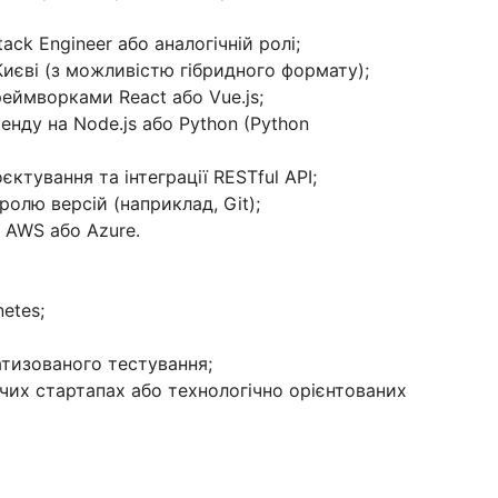
tack Engineer або аналогічній ролі;
Києві (з можливістю гібридного формату);
еймворками React або Vue.js;
нду на Node.js або Python (Python
ктування та інтеграції RESTful API;
олю версій (наприклад, Git);
 AWS або Azure.
etes;
атизованого тестування;
их стартапах або технологічно орієнтованих