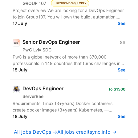
GROUP 107
RESPONDS QUICKLY
Project overview We are looking for a DevOps Engineer
to join Group107. You will own the build, automation,
and reliability of cloud infrastructure on...
17 July
See
Senior DevOps Engineer
$$
PwC Lviv SDC
PwC is a global network of more than 370,000
professionals in 149 countries that turns challenges into
opportunities. We create innovative solutions in...
15 July
See
DevOps Engineer
to $1500
ServerBee
Requirements: Linux (3+years) Docker containers,
create docker images (3+years) Kubernetes, —
necessarily (2+years) Rancher/RKE2 - (1+year)
18 July
See
Production...
All jobs DevOps →
All jobs creditsync.info →