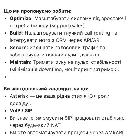
Що ми пропонуємо робити:
Optimize:
Масштабувати систему під зростаючі
потреби бізнесу (support/sales).
Build:
Налаштовувати гнучкий call routing та
інтегрувати його з CRM через API/ARI.
Secure:
Захищати голосовий трафік та
забезпечувати повний аудит дзвінків.
Maintain:
Тримати руку на пульсі стабільності
(мінімізація downtime, моніторинг затримок).
Ви наш ідеальний кандидат, якщо:
Asterisk — це ваша рідна стихія (3+ роки
досвіду).
VoIP / SIP
Ви знаєте, як змусити SIP працювати стабільно
через будь-який NAT.
Вмієте автоматизувати процеси через AMI/ARI.