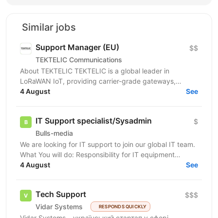
Similar jobs
Support Manager (EU)
$$
TEKTELIC Communications
About TEKTELIC TEKTELIC is a global leader in
LoRaWAN IoT, providing carrier-grade gateways,
sensors, and end‑to‑end solutions for Industrial,
4 August
See
Building...
IT Support specialist/Sysadmin
$
Bulls-media
We are looking for IT support to join our global IT team.
What You will do: Responsibility for IT equipment
including purchasing Install and upgrade...
4 August
See
Tech Support
$$$
Vidar Systems
RESPONDS QUICKLY
Vidar Systems – український стартап у сфері