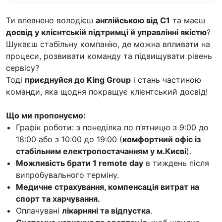
Ти впевнено володієш
англійською від С1
та маєш
досвід у клієнтській підтримці й управлінні якістю
?
Шукаєш стабільну компанію, де можна впливати на
процеси, розвивати команду та підвищувати рівень
сервісу?
Тоді
приєднуйся до King Group
і стань частиною
команди, яка щодня покращує клієнтський досвід!
Що ми пропонуємо:
Графік роботи: з понеділка по п’ятницю з 9:00 до
18:00 або з 10:00 до 19:00 (
комфортний офіс із
стабільним електропостачанням у м.Києві
).
Можливість брати 1 remote day
в тиждень після
випробувального терміну.
Медичне страхування, компенсація витрат на
спорт та харчування.
Оплачувані
лікарняні та відпустка
.