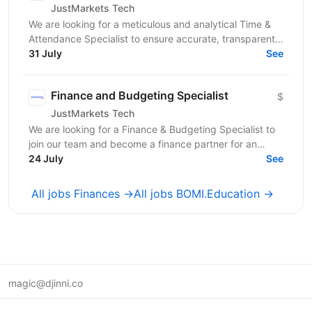
JustMarkets Tech
We are looking for a meticulous and analytical Time &
Attendance Specialist to ensure accurate, transparent,
and automated tracking of employee work time,...
31 July
See
Finance and Budgeting Specialist
$
JustMarkets Tech
We are looking for a Finance & Budgeting Specialist to
join our team and become a finance partner for an
assigned business department. In this role, you...
24 July
See
All jobs Finances →
All jobs BOMI.Education →
magic@djinni.co
Terms of Use