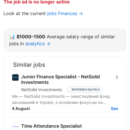
The job ad is no longer active
Look at the current
jobs Finances →
📊
$1000-1500
Average salary range of similar
jobs in
analytics →
Similar jobs
Junior Finance Specialist - NetSolid
$
Investments
NetSolid Investments
RESPONDS QUICKLY
Ми — NetSolid Investments — інвестиційний фонд,
заснований в Україні, з основним фокусом на
SMART-інвестиції. Наша екосистема — це простір,
4 August
See
де ви зможете...
Time Attendance Specialist