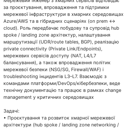
Мережевий інженер з хмарних сервісів відповідає
за проєктування, впровадження та підтримки
мережевої інфраструктури в хмарних середовищах
Azure/AWS та в гібридних сценаріях (on prem ↔
cloud). Роль передбачає побудову та супровід hub
spoke / landing zone архітектур, налаштування
маршрутизації (UDR/route tables, BGP), реалізацію
private connectivity (Private Link/Endpoints),
мережевих сервісів доступу (NAT, L4/L7
балансування), а також впровадження політик
мережевої безпеки (NSG/SG, Firewall/WAF) і
troubleshooting інцидентів L3–L7. Взаємодіє з
командами платформи/DevOps/кібербезпеки, веде
технічну документацію та працює в рамках change
management у критичних середовищах
Задачі:
• Проєктування та розвиток хмарної мережевої
архітектури (hub spoke / landing zone networking /