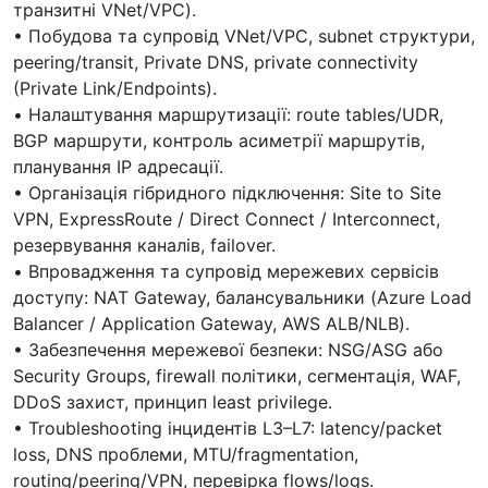
транзитні VNet/VPC).
• Побудова та супровід VNet/VPC, subnet структури,
peering/transit, Private DNS, private connectivity
(Private Link/Endpoints).
• Налаштування маршрутизації: route tables/UDR,
BGP маршрути, контроль асиметрії маршрутів,
планування IP адресації.
• Організація гібридного підключення: Site to Site
VPN, ExpressRoute / Direct Connect / Interconnect,
резервування каналів, failover.
• Впровадження та супровід мережевих сервісів
доступу: NAT Gateway, балансувальники (Azure Load
Balancer / Application Gateway, AWS ALB/NLB).
• Забезпечення мережевої безпеки: NSG/ASG або
Security Groups, firewall політики, сегментація, WAF,
DDoS захист, принцип least privilege.
• Troubleshooting інцидентів L3–L7: latency/packet
loss, DNS проблеми, MTU/fragmentation,
routing/peering/VPN, перевірка flows/logs.