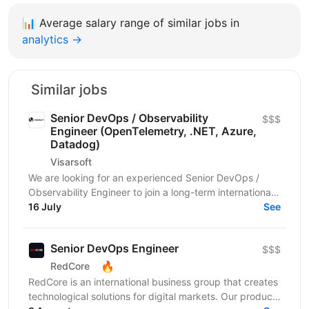
📊
Average salary range of similar jobs in
analytics →
Similar jobs
Senior DevOps / Observability
$$$
Engineer (OpenTelemetry, .NET, Azure,
Datadog)
Visarsoft
We are looking for an experienced Senior DevOps /
Observability Engineer to join a long-term international
project focused on building a modern...
16 July
See
Senior DevOps Engineer
$$$
🔥
RedCore
RedCore is an international business group that creates
technological solutions for digital markets. Our products