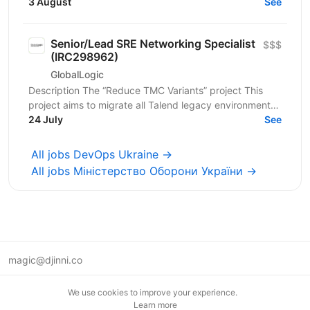
and services cover fintech, marketing,...
3 August
See
Senior/Lead SRE Networking Specialist
$$$
(IRC298962)
GlobalLogic
Description The “Reduce TMC Variants” project This
project aims to migrate all Talend legacy environments
to Qlik-managed environments. This project...
24 July
See
All jobs DevOps Ukraine →
All jobs Міністерство Оборони України →
magic@djinni.co
Terms of Use
We use cookies to improve your experience.
Suggest an idea
Learn more