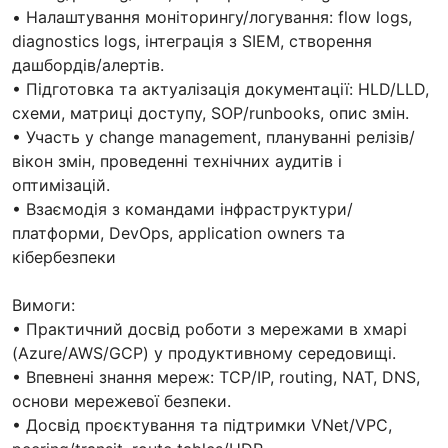
• Налаштування моніторингу/логування: flow logs,
diagnostics logs, інтеграція з SIEM, створення
дашбордів/алертів.
• Підготовка та актуалізація документації: HLD/LLD,
схеми, матриці доступу, SOP/runbooks, опис змін.
• Участь у change management, плануванні релізів/
вікон змін, проведенні технічних аудитів і
оптимізацій.
• Взаємодія з командами інфраструктури/
платформи, DevOps, application owners та
кібербезпеки
Вимоги:
• Практичний досвід роботи з мережами в хмарі
(Azure/AWS/GCP) у продуктивному середовищі.
• Впевнені знання мереж: TCP/IP, routing, NAT, DNS,
основи мережевої безпеки.
• Досвід проєктування та підтримки VNet/VPC,