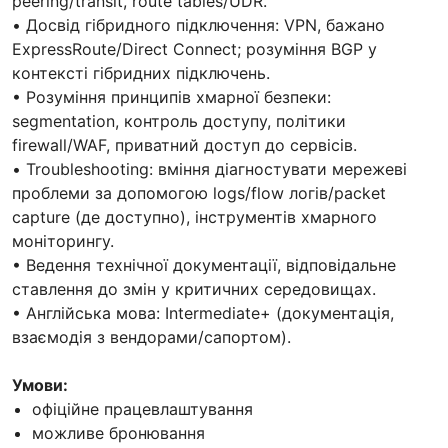
peering/transit, route tables/UDR.
• Досвід гібридного підключення: VPN, бажано
ExpressRoute/Direct Connect; розуміння BGP у
контексті гібридних підключень.
• Розуміння принципів хмарної безпеки:
segmentation, контроль доступу, політики
firewall/WAF, приватний доступ до сервісів.
• Troubleshooting: вміння діагностувати мережеві
проблеми за допомогою logs/flow логів/packet
capture (де доступно), інструментів хмарного
моніторингу.
• Ведення технічної документації, відповідальне
ставлення до змін у критичних середовищах.
• Англійська мова: Intermediate+ (документація,
взаємодія з вендорами/сапортом).
Умови:
офіційне працевлаштування
можливе бронювання