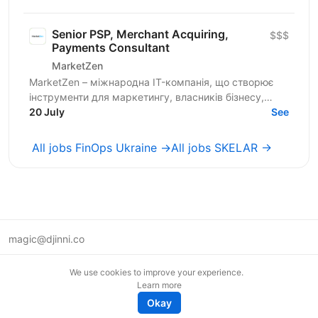
операціями...
Senior PSP, Merchant Acquiring,
$$$
Payments Consultant
MarketZen
MarketZen – міжнародна IT-компанія, що створює
інструменти для маркетингу, власників бізнесу,
вебмайстрів і SEO-спеціалістів у США, Європі та по
20 July
See
всьому...
All jobs FinOps Ukraine →
All jobs SKELAR →
magic@djinni.co
Terms of Use
We use cookies to improve your experience.
Suggest an idea
Learn more
Remote tech jobs in Europe
Okay