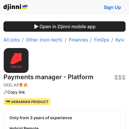
Sign Up
Open in Djinni mobile app
All jobs
Other (non-tech)
Finances
FinOps
Kyiv
Payments manager - Platform
$$$
SKELAR
🔥
Copy link
🇺🇦 UKRAINIAN PRODUCT
Only from 3 years of experience
Hybrid Remote