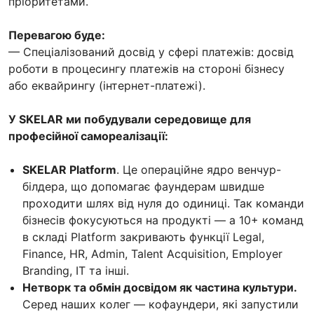
пріоритетами.
Перевагою буде:
— Спеціалізований досвід у сфері платежів: досвід
роботи в процесингу платежів на стороні бізнесу
або еквайрингу (інтернет-платежі).
У SKELAR ми побудували середовище для
професійної самореалізації:
SKELAR Platform
. Це операційне ядро венчур-
білдера, що допомагає фаундерам швидше
проходити шлях від нуля до одиниці. Так команди
бізнесів фокусуються на продукті — а 10+ команд
в складі Platform закривають функції Legal,
Finance, HR, Admin, Talent Acquisition, Employer
Branding, IT та інші.
Нетворк та обмін досвідом як частина культури.
Серед наших колег — кофаундери, які запустили