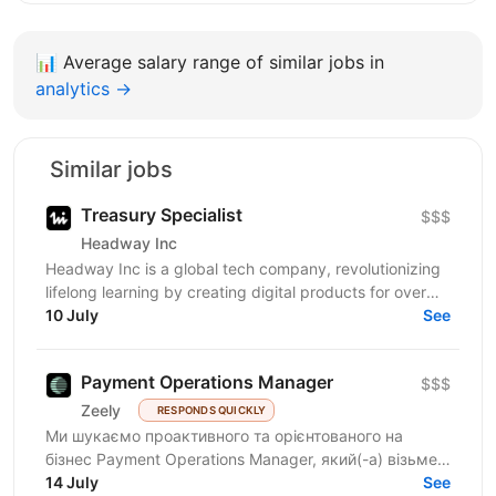
📊
Average salary range of similar jobs in
analytics →
Similar jobs
Treasury Specialist
$$$
Headway Inc
Headway Inc is a global tech company, revolutionizing
lifelong learning by creating digital products for over
150 million users worldwide. Our mission is to...
10 July
See
Payment Operations Manager
$$$
Zeely
RESPONDS QUICKLY
Ми шукаємо проактивного та орієнтованого на
бізнес Payment Operations Manager, який(-а) візьме
на себе відповідальність за управління платіжними
14 July
See