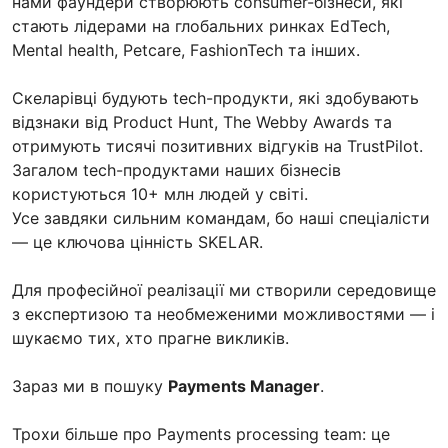
нами фаундери створюють consumer-бізнеси, які
стають лідерами на глобальних ринках EdTech,
Mental health, Petcare, FashionTech та інших.
Скеларівці будують tech-продукти, які здобувають
відзнаки від Product Hunt, The Webby Awards та
отримують тисячі позитивних відгуків на TrustPilot.
Загалом tech-продуктами наших бізнесів
користуються 10+ млн людей у світі.
Усе завдяки сильним командам, бо наші спеціалісти
— це ключова цінність SKELAR.
Для професійної реалізації ми створили середовище
з експертизою та необмеженими можливостями — і
шукаємо тих, хто прагне викликів.
Зараз ми в пошуку
Payments Manager
.
Трохи більше про Payments processing team: це