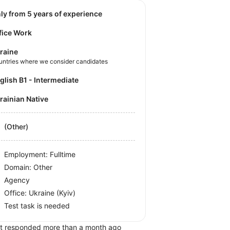
nly from 5 years of experience
fice Work
raine
untries where we consider candidates
nglish B1 - Intermediate
krainian Native
(Other)
Employment: Fulltime
Domain: Other
Agency
Office:
Ukraine
(Kyiv)
Test task is needed
t responded more than a month ago