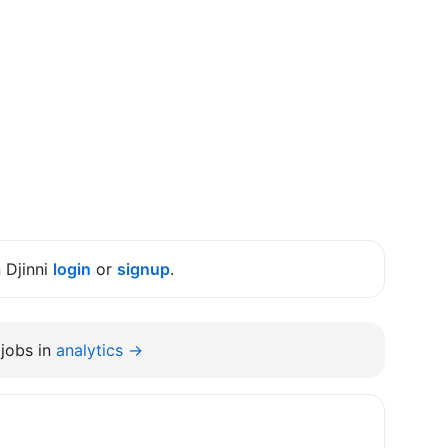
n Djinni
login
or
signup
.
jobs in
analytics →