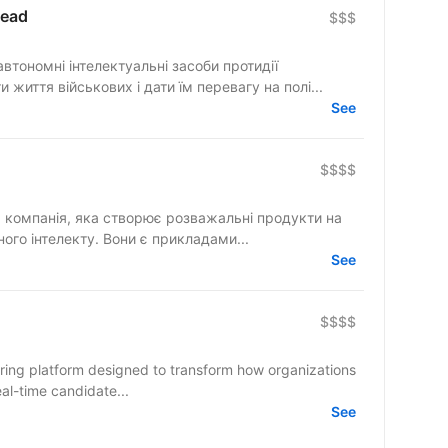
Lead
$$$
втономні інтелектуальні засоби протидії
 життя військових і дати їм перевагу на полі...
See
$$$$
компанія, яка створює розважальні продукти на
ного інтелекту. Вони є прикладами...
See
$$$$
eal-time candidate...
See