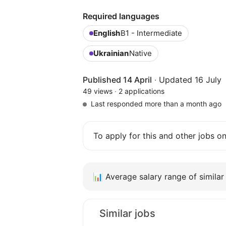
Required languages
English
B1 - Intermediate
Ukrainian
Native
Published 14 April
·
Updated 16 July
49 views
·
2 applications
Last responded more than a month ago
To apply for this and other jobs o
📊
Average salary range of similar 
Similar jobs