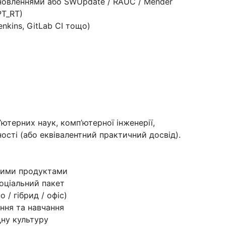
оновленнями або SWUpdate / RAUC / Mender
PT_RT)
nkins, GitLab CI тощо)
’ютерних наук, комп’ютерної інженерії,
ості (або еквівалентний практичний досвід).
аними продуктами
соціальний пакет
 / гібрид / офіс)
ння та навчання
дну культуру