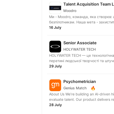
Talent Acquisition Team 
Moodro
Ми - Moodro, команда, яка створює а
безпілотникам. Наша мета - захистити
16 July
Senior Associate
HOLYWATER TECH
HOLYWATER TECH — це технологічна 
перетині людської творчості та штуч
29 July
Psychometrician
🔥
Genius Match
About Us We’re building an AI-driven hiring platform designed to transform how organizations
evaluate talent. Our product delivers r
28 July