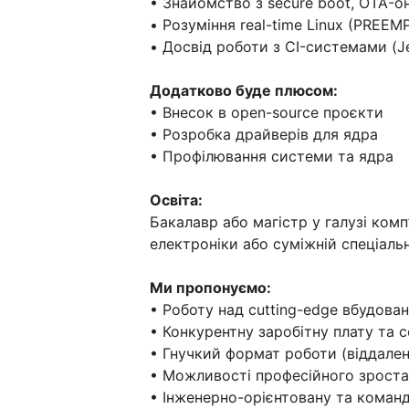
• Знайомство з secure boot, OTA-
• Розуміння real-time Linux (PREEM
• Досвід роботи з CI-системами (Je
Додатково буде плюсом:
• Внесок в open-source проєкти
• Розробка драйверів для ядра
• Профілювання системи та ядра
Освіта:
Бакалавр або магістр у галузі комп
електроніки або суміжній спеціальн
Ми пропонуємо:
• Роботу над cutting-edge вбудов
• Конкурентну заробітну плату та 
• Гнучкий формат роботи (віддалено
• Можливості професійного зроста
• Інженерно-орієнтовану та коман