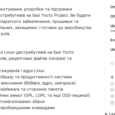
O
оєктування, розробки та підтримки
трибутивів на базі Yocto Project. Ви будете
Of
апаратного забезпечення, прошивки та
Uk
ільних, захищених і готових до виробництва
Co
роїв.
E
U
а Linux-дистрибутивів на базі Yocto
ів, рецептових файлів (recipes) та
тажувачів і ядра Linux
у образу та продуктивності системи
виконання (BitBake, ядро, userspace)
middleware та сторонніх пакетів
йних вимог (GPL, LGPL та інші OSS-лицензії)
втоматизованих збірок
 розробницькими командами
ї
Las