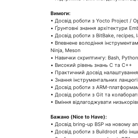
Вимоги:
• Досвід роботи з Yocto Project /
• Ґрунтовні знання архітектури Em
• Досвід роботи з BitBake, recipes
• Впевнене володіння інструментами
Ninja, Meson
• Навички скриптингу: Bash, Python
• Високий рівень знань C та C++
• Практичний досвід налаштування
• Знання інструментальних ланцюгі
• Досвід роботи з ARM-платформа
• Досвід роботи з Git та колабор
• Вміння відлагоджувати низькорів
Бажано (Nice to Have):
• Досвід bring-up BSP на новому а
• Досвід роботи з Buildroot або 