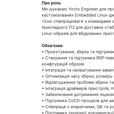
Про роль
Ми шукаємо Yocto Engineer для пр
кастомізованих Embedded Linux-дис
тісно співпрацювати з командами 
прикладного ПЗ для доставки стаб
Linux-образів для вбудованих прист
Обов’язки:
• Проєктування, збірка та підтримк
• Створення та підтримка BSP-левел
конфігурацій образів
• Інтеграція та налаштування заван
• Оптимізація часу збірки, розмір
• Відлагодження проблем збірки та 
• Інтеграція драйверів пристроїв, 
• Забезпечення дотримання ліцензі
• Підтримка CI/CD-процесів для а
• Співпраця з апаратними, QA та
• Підтримка технічної документаці