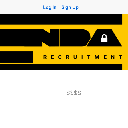
Log In
Sign Up
$$$$