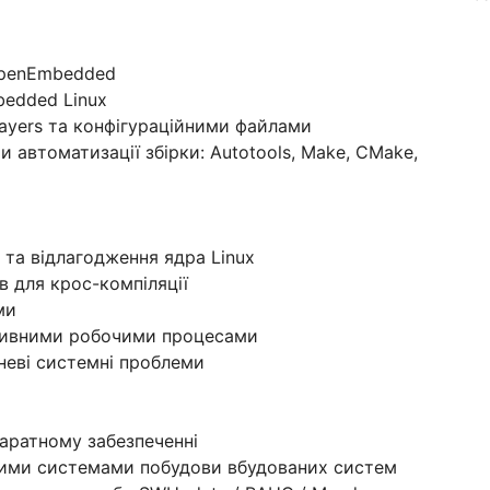
 OpenEmbedded
bedded Linux
, layers та конфігураційними файлами
 автоматизації збірки: Autotools, Make, CMake,
 та відлагодження ядра Linux
в для крос-компіляції
ми
ативними робочими процесами
неві системні проблеми
паратному забезпеченні
іншими системами побудови вбудованих систем