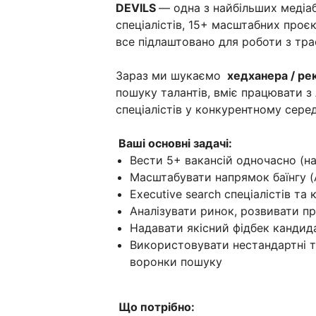
DEVILS
— одна з найбільших медіаб
спеціалістів, 15+ масштабних проєк
все підлаштовано для роботи з тра
Зараз ми шукаємо
хедханера / ре
пошуку талантів, вміє працювати 
спеціалістів у конкурентному сере
Ваші основні задачі:
Вести 5+ вакансій одночасно (нап
Масштабувати напрямок баїнгу (Af
Executive search спеціалістів та
Аналізувати ринок, розвивати п
Надавати якісний фідбек кандид
Використовувати нестандартні т
воронки пошуку
Що потрібно: