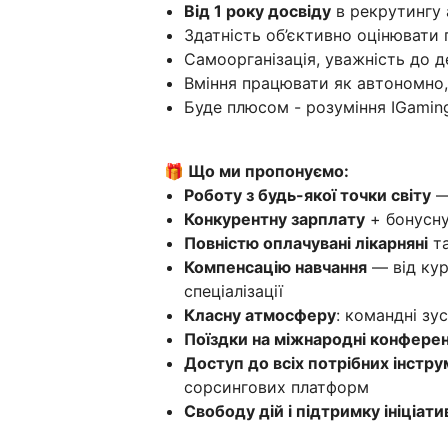
Від 1 року досвіду
в рекрутингу 
Здатність об’єктивно оцінювати 
Самоорганізація, уважність до д
Вміння працювати як автономно, 
Буде плюсом - розуміння IGaming, 
🎁 Що ми пропонуємо:
Роботу з будь-якої точки світу
—
Конкурентну зарплату
+ бонусн
Повністю оплачувані лікарняні
та
Компенсацію навчання
— від кур
спеціалізації
Класну атмосферу
: командні зу
Поїздки на міжнародні конферен
Доступ до всіх потрібних інстру
сорсингових платформ
Свободу дій і підтримку ініціати