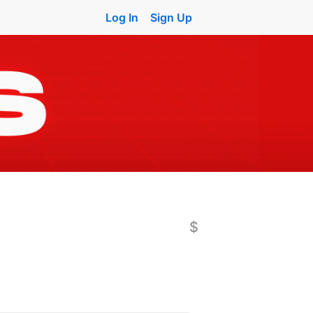
Log In
Sign Up
$