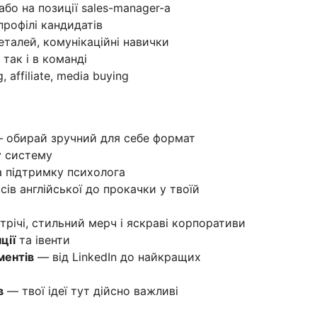
або на позиції sales-manager-a
профілі кандидатів
еталей, комунікаційні навички
так і в команді
affiliate, media buying
 обирай зручний для себе формат
у систему
 підтримку психолога
сів англійської до прокачки у твоїй
стрічі, стильний мерч і яскраві корпоративи
ції
та івенти
ментів
— від LinkedIn до найкращих
в
— твої ідеї тут дійсно важливі