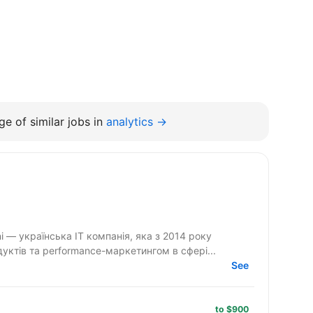
e of similar jobs in
analytics →
ктів та performance-маркетингом в сфері...
See
to $900