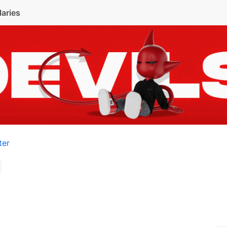
laries
ter