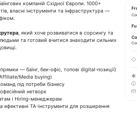
аїнгових компаній Східної Європи. 1000+
f
тів, власні інструменти та інфраструктура —
Con
фіком.
Fu
крутера
, який хоче розвиватися в сорсингу та
Co
з людьми та готовий вчитися знаходити сильних
Co
довищі.
рямки — баїнг, бек-офіс, топові digital-позиції)
filiate/Media buying)
 команд під потреби бізнесу
рофесійний нетворк
атам і Hiring-менеджерам
а ефективні TA-інструменти для розширення