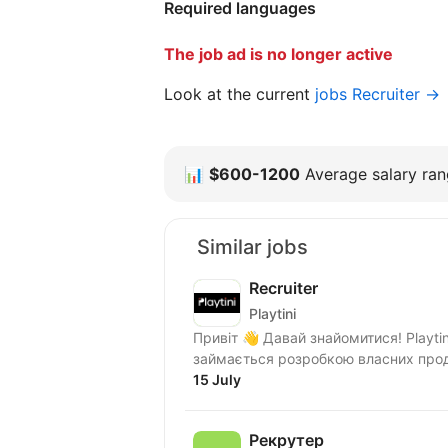
Required languages
The job ad is no longer active
Look at the current
jobs Recruiter →
📊
$600-1200
Average salary rang
Similar jobs
Recruiter
Playtini
Привіт 👋 Давай знайомитися! Playtini — українська ІТ компанія, яка з 2014 року
займається розробкою власних проду
15 July
Рекрутер