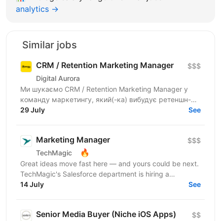
analytics →
Similar jobs
CRM / Retention Marketing Manager
$$$
Digital Aurora
Ми шукаємо CRM / Retention Marketing Manager у
команду маркетингу, який(-ка) вибудує ретеншн-
комунікацію програми лояльності: підвищить
29 July
See
частоту покупок,...
Marketing Manager
$$$
🔥
TechMagic
Great ideas move fast here — and yours could be next.
TechMagic's Salesforce department is hiring a
Marketing Manager who thrives on turning hypotheses
14 July
See
into...
Senior Media Buyer (Niche iOS Apps)
$$