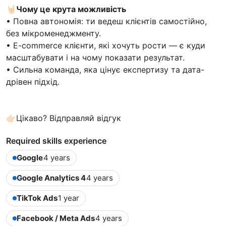
🤘🏻
Чому це крута можливість
• Повна автономія: ти ведеш клієнтів самостійно,
без мікроменеджменту.
• E-commerce клієнти, які хочуть рости — є куди
масштабувати і на чому показати результат.
• Сильна команда, яка цінує експертизу та дата-
дрівен підхід.
👉🏻Цікаво? Відправляй відгук
Required skills experience
Google
4 years
Google Analytics 4
4 years
TikTok Ads
1 year
Facebook / Meta Ads
4 years