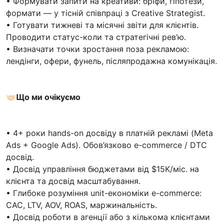
• Формувати запити на креативи: бріфи, гіпотези,
формати — у тісній співпраці з Creative Strategist.
• Готувати тижневі та місячні звіти для клієнтів.
Проводити статус-коли та стратегічні рев’ю.
• Визначати точки зростання поза рекламою:
лендінги, офери, фунель, післяпродажна комунікація.
🤝🏻
Що ми очікуємо
• 4+ роки hands-on досвіду в платній рекламі (Meta
Ads + Google Ads). Обов’язково e-commerce / DTC
досвід.
• Досвід управління бюджетами від $15K/міс. на
клієнта та досвід масштабування.
• Глибоке розуміння unit-економіки e-commerce:
CAC, LTV, AOV, ROAS, маржинальність.
• Досвід роботи в агенції або з кількома клієнтами