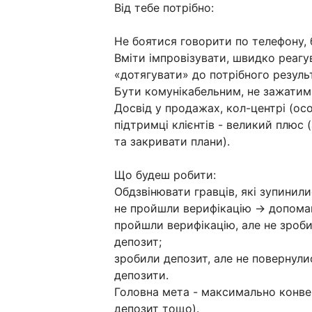
Від тебе потрібно:
Не боятися говорити по телефону, 
Вміти імпровізувати, швидко реагу
«дотягувати» до потрібного резуль
Бути комунікабельним, не зажатим
Досвід у продажах, кол-центрі (осо
підтримці клієнтів - великий плюс 
та закривати плани).
Що будеш робити:
Обдзвінювати гравців, які зупинили
не пройшли верифікацію → допома
пройшли верифікацію, але не зро
депозит;
зробили депозит, але не повернули
депозити.
Головна мета - максимально конвер
депозит тощо).