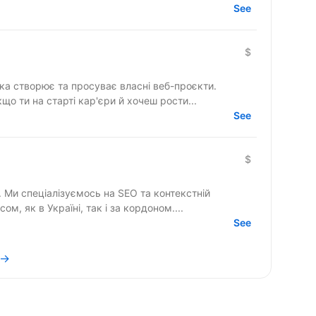
See
$
яка створює та просуває власні веб-проєкти.
): якщо ти на старті кар'єри й хочеш рости...
See
$
у. Ми спеціалізуємось на SEO та контекстній
м, як в Україні, так і за кордоном....
See
 →