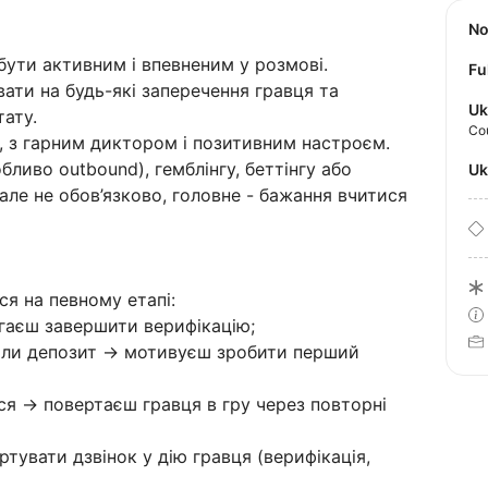
N
бути активним і впевненим у розмові.
Fu
вати на будь-які заперечення гравця та
Uk
тату.
Co
, з гарним диктором і позитивним настроєм.
бливо outbound), гемблінгу, беттінгу або
U
(але не обов’язково, головне - бажання вчитися
ся на певному етапі:
гаєш завершити верифікацію;
били депозит → мотивуєш зробити перший
ся → повертаєш гравця в гру через повторні
тувати дзвінок у дію гравця (верифікація,