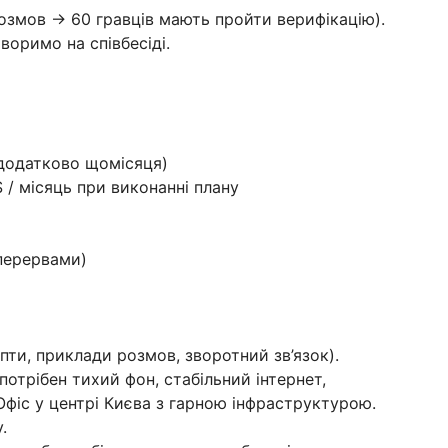
розмов → 60 гравців мають пройти верифікацію).
воримо на співбесіді.
 додатково щомісяця)
/ місяць при виконанні плану
 перервами)
пти, приклади розмов, зворотний зв’язок).
отрібен тихий фон, стабільний інтернет,
фіс у центрі Києва з гарною інфраструктурою.
.