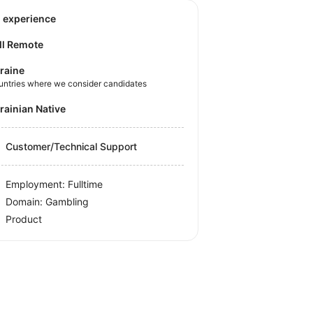
o experience
ll Remote
raine
untries where we consider candidates
krainian Native
Customer/Technical Support
Employment: Fulltime
Domain: Gambling
Product