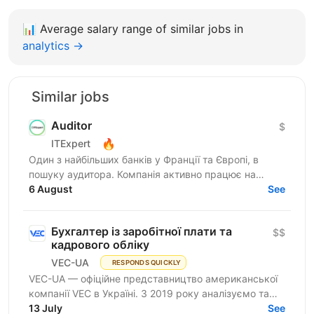
📊
Average salary range of similar jobs in
analytics →
Similar jobs
Auditor
$
🔥
ITExpert
Один з найбільших банків у Франції та Європі, в
пошуку аудитора. Компанія активно працює на
міжнародному ринку та надає широкий спектр
6 August
See
фінансових послуг для...
Бухгалтер із заробітної плати та
$$
кадрового обліку
VEC-UA
RESPONDS QUICKLY
VEC-UA — офіційне представництво американської
компанії VEC в Україні. З 2019 року аналізуємо та
моделюємо електричні мережі у віртуальному
13 July
See