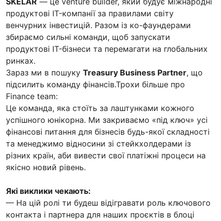
SKELAR
— це venture builder, який будує міжнародні
продуктові IT-компанії за правилами світу
венчурних інвестицій. Разом із ко-фаундерами
збираємо сильні команди, щоб запускати
продуктові IT-бізнеси та перемагати на глобальних
ринках.
Зараз ми в пошуку
Treasury Business Partner
, що
підсилить команду фінансів.Трохи більше про
Finance team:
Це команда, яка стоїть за лаштунками кожного
успішного юнікорна. Ми закриваємо «під ключ» усі
фінансові питання для бізнесів будь-якої складності
та менеджимо відносини зі стейкхолдерами із
різних країн, аби вивести свої платіжні процеси на
якісно новий рівень.
Які виклики чекають:
— На цій ролі ти будеш відігравати роль ключового
контакта і партнера для наших проєктів в блоці