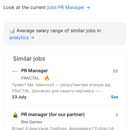
Look at the current
jobs PR Manager →
📊
Average salary range of similar jobs in
analytics →
Similar jobs
PR Manager
$$
🔥
FRACTAL
Привіт! Ми, talanovyti — рекрутингова агенція від
FRACTAL. Шукаємо для нашого партнера —
найбільшої інвестспільноти України, УкрІнвестКлубу
23 July
See
(579 000+...
PR manager (for our partner)
$
Bini Games
Вітаю! Я Анастасія Свобода, фаундерка ГО Kids UA