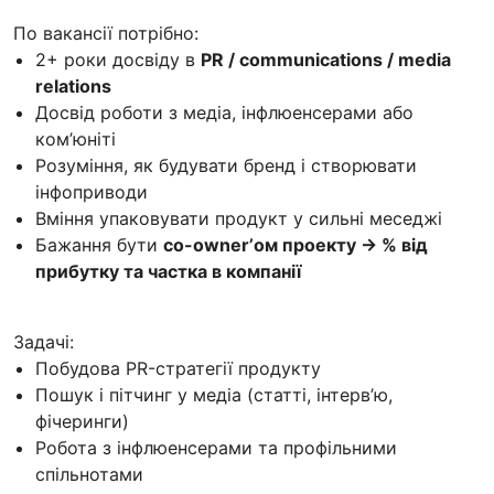
По вакансії потрібно:
2+ роки досвіду в
PR / communications / media
relations
Досвід роботи з медіа, інфлюенсерами або
ком’юніті
Розуміння, як будувати бренд і створювати
інфоприводи
Вміння упаковувати продукт у сильні меседжі
Бажання бути
co-owner’ом проекту → % від
прибутку та частка в компанії
Задачі:
Побудова PR-стратегії продукту
Пошук і пітчинг у медіа (статті, інтерв’ю,
фічеринги)
Робота з інфлюенсерами та профільними
спільнотами