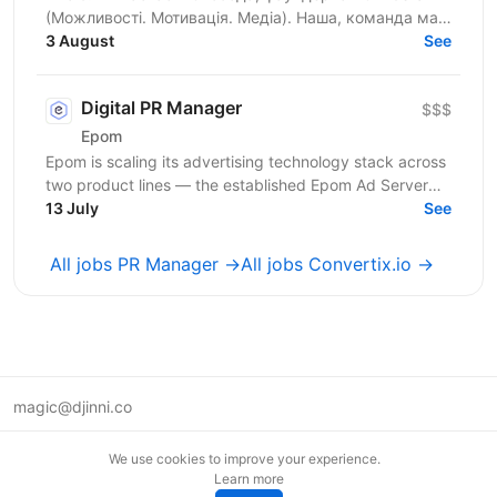
(Можливості. Мотивація. Медіа). Наша, команда має
10-річний досвід у сфері дитячої інформальної
3 August
See
освіти. Під...
Digital PR Manager
$$$
Epom
Epom is scaling its advertising technology stack across
two product lines — the established Epom Ad Server
13 July
and the newly launching Epom DSP. We're...
See
All jobs PR Manager →
All jobs Convertix.io →
magic@djinni.co
Terms of Use
We use cookies to improve your experience.
Suggest an idea
Learn more