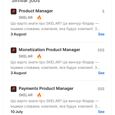
Similar jobs
Product Manager
$
🔥
SKELAR
Що варто знати про SKELAR? Це венчур-білдер —
іншими словами, компанія, яка будує компанії. З
нами фаундери створюють consumer-бізнеси, які
3 August
See
стають лідерами...
Monetization Product Manager
$$$
🔥
SKELAR
Що варто знати про SKELAR? Це венчур-білдер —
іншими словами, компанія, яка будує компанії. З
нами фаундери створюють consumer-бізнеси, які
3 August
See
стають лідерами...
Payments Product Manager
$$$
🔥
SKELAR
Що варто знати про SKELAR? Це венчур-білдер —
іншими словами, компанія, яка будує компанії. З
нами фаундери створюють consumer-бізнеси, які
10 July
See