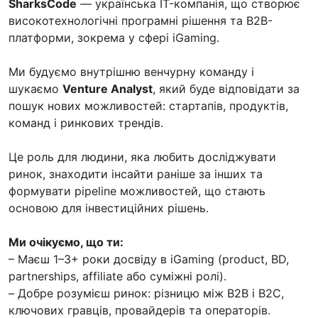
SharksCode
— українська IT-компанія, що створює
високотехнологічні програмні рішення та B2B-
платформи, зокрема у сфері iGaming.
Ми будуємо внутрішню венчурну команду і
шукаємо
Venture Analyst
, який буде відповідати за
пошук нових можливостей: стартапів, продуктів,
команд і ринкових трендів.
Це роль для людини, яка любить досліджувати
ринок, знаходити інсайти раніше за інших та
формувати pipeline можливостей, що стають
основою для інвестиційних рішень.
Ми очікуємо, що ти:
– Маєш 1–3+ роки досвіду в iGaming (product, BD,
partnerships, affiliate або суміжні ролі).
– Добре розумієш ринок: різницю між B2B і B2C,
ключових гравців, провайдерів та операторів.