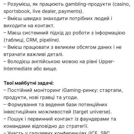
– Розумієш, як працюють gambling-продукти (casino,
sportsbook, live dealer, payments).
– Вмієш швидко знаходити потрібних людей і
виходити на контакт.
– Маєш системний підхід до роботи з інформацією
(таблиці, CRM, pipeline).
– Вмієш працювати з великим обсягом даних і не
втрачати важливі деталі.
– Володієш англійською мовою на рівні Upper-
Intermediate або вище.
Твої майбутні задачі:
– Постійний моніторинг iGaming-ринку: стартапи,
продукти, нові гравці та угоди.
– Формування та ведення бази потенційних
інвестиційних можливостей (target universe).
– Пошук і первинний контакт із фаундерами та
командами відповідно до стратегії.
– Участь у галузевих конференціях (ICE, SBC,