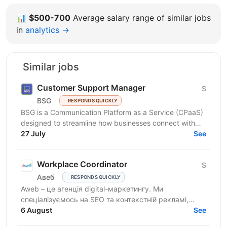
📊
$500-700
Average salary range of similar jobs
in
analytics →
Similar jobs
Customer Support Manager
$
BSG
RESPONDS QUICKLY
BSG is a Communication Platform as a Service (CPaaS)
designed to streamline how businesses connect with
customers across multiple channels. Our flexible,...
27 July
See
Workplace Coordinator
$
Авеб
RESPONDS QUICKLY
Aweb – це агенція digital-маркетингу. Ми
спеціалізуємось на SEO та контекстній рекламі,
працюємо із середнім бізнесом, як в Україні, так і за
6 August
See
кордоном....