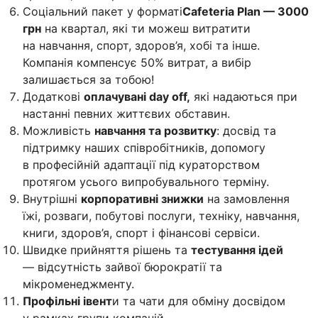
Соціальний пакет у форматі
Cafeteria Plan — 3000
грн
на квартал, які ти можеш витратити
на навчання, спорт, здоров’я, хобі та інше.
Компанія компенсує 50% витрат, а вибір
залишається за тобою!
Додаткові
оплачувані day off,
які надаються при
настанні певних життєвих обставин.
Можливість
навчання та розвитку
: досвід та
підтримку наших співробітників, допомогу
в професійній адаптації під кураторством
протягом усього випробувального терміну.
Внутрішні
корпоративні знижки
на замовлення
їжі, розваги, побутові послуги, техніку, навчання,
книги, здоров’я, спорт і фінансові сервіси.
Швидке прийняття рішень та
тестування ідей
— відсутність зайвої бюрократії та
мікроменеджменту.
Профільні івент
и та чати для обміну досвідом
у рамках групи компаній.