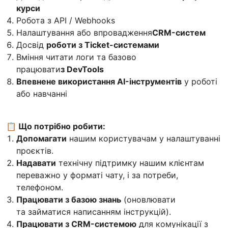
курси
Робота з API / Webhooks
Налаштування або впровадження
CRM-систем
Досвід
роботи з Ticket-системами
Вміння читати логи та базово
працювати
з DevTools
Впевнене використання AI-інструментів
у роботі
або навчанні
📋 Що потрібно робити:
Допомагати
нашим користувачам у налаштуванні
проєктів.
Надавати
технічну підтримку нашим клієнтам
переважно у форматі чату, і за потреби,
телефоном.
Працювати з базою знань
(оновлювати
та займатися написанням інструкцій).
Працювати з CRM-системою
для комунікації з