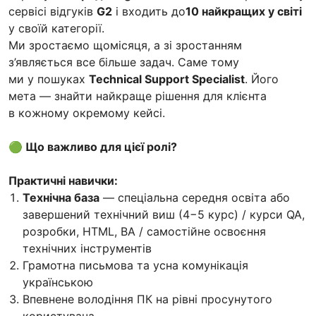
сервісі відгуків
G2
і входить до
10 найкращих у світі
у своїй категорії.
Ми зростаємо щомісяця, а зі зростанням
з’являється все більше задач. Саме тому
ми у пошуках
Technical Support Specialist
. Його
мета — знайти найкраще рішення для клієнта
в кожному окремому кейсі.
🟢 Що важливо для цієї ролі?
Практичні навички:
Технічна база
— спеціальна середня освіта або
завершений технічний виш (4−5 курс) / курси QA,
розробки, HTML, BA / самостійне освоєння
технічних інструментів
Грамотна письмова та усна комунікація
українською
Впевнене володіння ПК на рівні просунутого
користувача