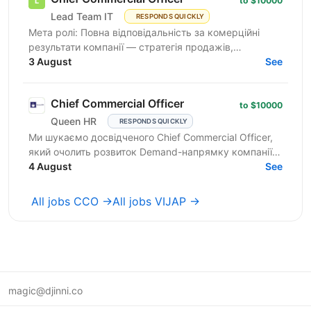
to $10000
Lead Team IT
RESPONDS QUICKLY
Мета ролі: Повна відповідальність за комерційні
результати компанії — стратегія продажів,
зростання доходів, операційна ефективність та
3 August
See
лідерство команди. ...
Chief Commercial Officer
to $10000
Queen HR
RESPONDS QUICKLY
Ми шукаємо досвідченого Chief Commercial Officer,
який очолить розвиток Demand-напрямку компанії.
Основним фокусом ролі буде масштабування
4 August
See
доходу від...
All jobs CCO →
All jobs VIJAP →
magic@djinni.co
Terms of Use