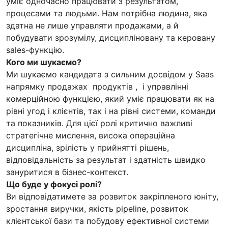
уміє одночасно працювати з результатом,
процесами та людьми. Нам потрібна людина, яка
здатна не лише управляти продажами, а й
побудувати зрозумілу, дисципліновану та керовану
sales-функцію.
Кого ми шукаємо?
Ми шукаємо кандидата з сильним досвідом у Saas
напрямку продажах продуктів , і управлінні
комерційною функцією, який уміє працювати як на
рівні угод і клієнтів, так і на рівні системи, команди
та показників. Для цієї ролі критично важливі
стратегічне мислення, висока операційна
дисципліна, зрілість у прийнятті рішень,
відповідальність за результат і здатність швидко
зануритися в бізнес-контекст.
Що буде у фокусі ролі?
Ви відповідатимете за розвиток закріпленого юніту,
зростання виручки, якість pipeline, розвиток
клієнтської бази та побудову ефективної системи