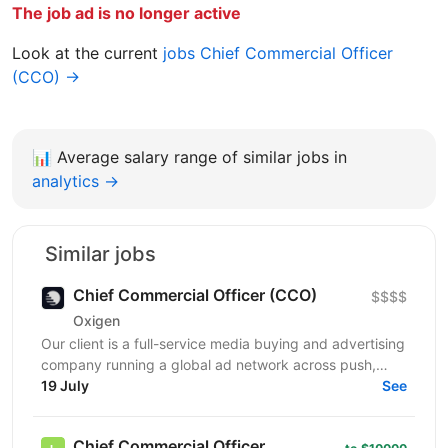
The job ad is no longer active
Look at the current
jobs Chief Commercial Officer
(CCO) →
📊
Average salary range of similar jobs in
analytics →
Similar jobs
Chief Commercial Officer (CCO)
$$$$
Oxigen
Our client is a full-service media buying and advertising
company running a global ad network across push,
native, popunder, and in-page formats. The team...
19 July
See
Chief Commercial Officer