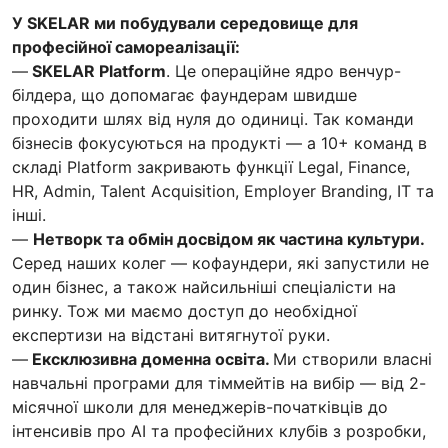
У SKELAR ми побудували середовище для
професійної самореалізації:
—
SKELAR Platform
. Це операційне ядро венчур-
білдера, що допомагає фаундерам швидше
проходити шлях від нуля до одиниці. Так команди
бізнесів фокусуються на продукті — а 10+ команд в
складі Platform закривають функції Legal, Finance,
HR, Admin, Talent Acquisition, Employer Branding, IT та
інші.
—
Нетворк та обмін досвідом як частина культури.
Серед наших колег — кофаундери, які запустили не
один бізнес, а також найсильніші спеціалісти на
ринку. Тож ми маємо доступ до необхідної
експертизи на відстані витягнутої руки.
—
Ексклюзивна доменна освіта.
Ми створили власні
навчальні програми для тіммейтів на вибір — від 2-
місячної школи для менеджерів-початківців до
інтенсивів про AI та професійних клубів з розробки,