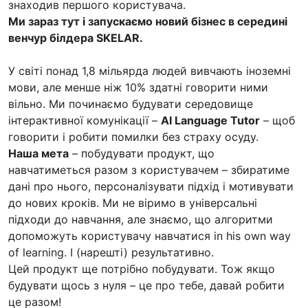
знаходив першого користувача.
Ми зараз тут і запускаємо новий бізнес в середині
венчур білдера SKELAR.
У світі понад 1,8 мільярда людей вивчають іноземні
мови, але менше ніж 10% здатні говорити ними
вільно. Ми починаємо будувати середовище
інтерактивної комунікації –
AI Language Tutor
– щоб
говорити і робити помилки без страху осуду.
Наша мета
– побудувати продукт, що
навчатиметься разом з користувачем – збиратиме
дані про нього, персоналізувати підхід і мотивувати
до нових кроків. Ми не віримо в універсальні
підходи до навчання, але знаємо, що алгоритми
допоможуть користувачу навчатися in his own way
of learning. І (нарешті) результативно.
Цей продукт ще потрібно побудувати. Тож якщо
будувати щось з нуля – це про тебе, давай робити
це разом!