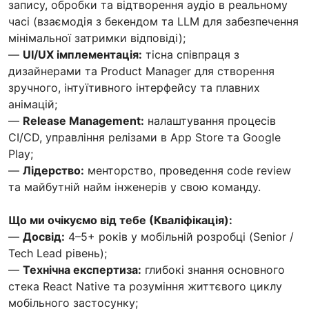
запису, обробки та відтворення аудіо в реальному
часі (взаємодія з бекендом та LLM для забезпечення
мінімальної затримки відповіді);
—
UI/UX імплементація:
тісна співпраця з
дизайнерами та Product Manager для створення
зручного, інтуїтивного інтерфейсу та плавних
анімацій;
—
Release Management:
налаштування процесів
CI/CD, управління релізами в App Store та Google
Play;
—
Лідерство:
менторство, проведення code review
та майбутній найм інженерів у свою команду.
Що ми очікуємо від тебе (Кваліфікація):
—
Досвід:
4–5+ років у мобільній розробці (Senior /
Tech Lead рівень);
—
Технічна експертиза:
глибокі знання основного
стека React Native та розуміння життєвого циклу
мобільного застосунку;