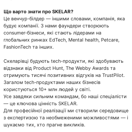
Що варто знати про SKELAR?
Це венчур-білдер — іншими словами, компанія, яка
будує компанії. З нами фаундери створюють
consumer-бізнеси, які стають лідерами на
глобальних ринках EdTech, Mental health, Petcare,
FashionTech та інших.
Скеларівці будують tech-продукти, які здобувають
відзнаки від Product Hunt, The Webby Awards та
отримують тисячі позитивних відгуків на TrustPilot.
Загалом tech-продуктами наших бізнесів
користуються 10+ млн людей у світі.
Усе завдяки сильним командам, бо наші спеціалісти
— це ключова цінність SKELAR.
Для професійної реалізації ми створили середовище
з експертизою та необмеженими можливостями — і
шукаємо тих, хто прагне викликів.