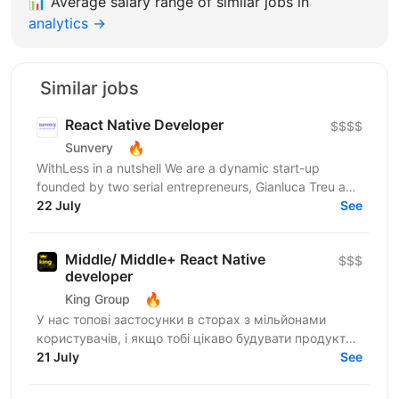
📊
Average salary range of similar jobs in
analytics →
Similar jobs
React Native Developer
$$$$
🔥
Sunvery
WithLess in a nutshell We are a dynamic start-up
founded by two serial entrepreneurs, Gianluca Treu and
Thomas Alisi. Gianluca, the CEO, has already...
22 July
See
Middle/ Middle+ React Native
$$$
developer
🔥
King Group
У нас топові застосунки в сторах з мільйонами
користувачів, і якщо тобі цікаво будувати продукти,
якими реально користуються щодня, читай далі:
21 July
See
King Group -...