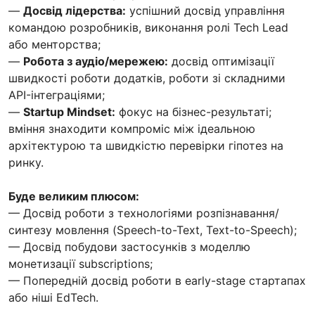
—
Досвід лідерства:
успішний досвід управління
командою розробників, виконання ролі Tech Lead
або менторства;
—
Робота з аудіо/мережею:
досвід оптимізації
швидкості роботи додатків, роботи зі складними
API-інтеграціями;
—
Startup Mindset:
фокус на бізнес-результаті;
вміння знаходити компроміс між ідеальною
архітектурою та швидкістю перевірки гіпотез на
ринку.
Буде великим плюсом:
— Досвід роботи з технологіями розпізнавання/
синтезу мовлення (Speech-to-Text, Text-to-Speech);
— Досвід побудови застосунків з моделлю
монетизації subscriptions;
— Попередній досвід роботи в early-stage стартапах
або ніші EdTech.