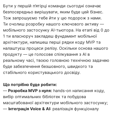
Бути у першій п’ятірці команди сьогодні означає
безпосередньо вирішувати, яким буде цей бізнес.
Тож запрошуємо тебе йти у цю подорож з нами.
Ти очолиш розробку нашого ключового активу —
мобільного застосунку AI-тьютора. На етапі від 0 до
1 ти власноруч закладеш фундамент мобільної
архітектури, напишеш перші рядки коду MVP та
налаштуєш процеси релізу. Оскільки основа нашого
продукту — це голосове спілкування з AI в
реальному часі, твоєю головною технічною задачею
буде забезпечення безшовного, швидкого та
стабільного користувацького досвіду.
Що потрібно буде робити:
—
Розробка MVP з нуля:
hands-on написання коду,
вибір оптимальних бібліотек та побудова
масштабованої архітектури мобільного застосунку;
—
Інтеграція Voice & AI:
реалізація функціоналу