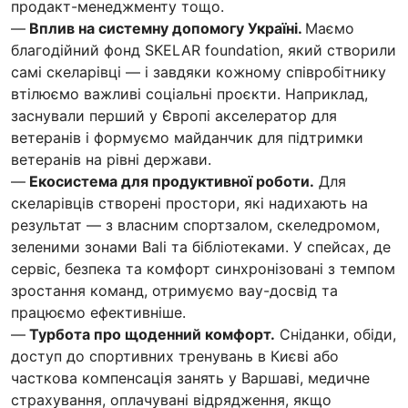
продакт-менеджменту тощо.
—
Вплив на системну допомогу Україні.
Маємо
благодійний фонд SKELAR foundation, який створили
самі скеларівці — і завдяки кожному співробітнику
втілюємо важливі соціальні проєкти. Наприклад,
заснували перший у Європі акселератор для
ветеранів і формуємо майданчик для підтримки
ветеранів на рівні держави.
—
Екосистема для продуктивної роботи.
Для
скеларівців створені простори, які надихають на
результат — з власним спортзалом, скеледромом,
зеленими зонами Bali та бібліотеками. У спейсах, де
сервіс, безпека та комфорт синхронізовані з темпом
зростання команд, отримуємо вау-досвід та
працюємо ефективніше.
—
Турбота про щоденний комфорт.
Сніданки, обіди,
доступ до спортивних тренувань в Києві або
часткова компенсація занять у Варшаві, медичне
страхування, оплачувані відрядження, якщо