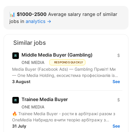
📊
$1000-2500
Average salary range of similar
jobs in
analytics →
Similar jobs
Middle Media Buyer (Gambling)
$
ONE MEDIA
RESPONDS QUICKLY
Media Buyer (Facebook Ads) — Gambling Привіт! Ми
— One Media Holding, екосистема професіоналів із
глибокою експертизою в digital-маркетингу та
3 August
See
арбітражі...
Trainee Media Buyer
$
ONE MEDIA
🔥 Trainee Media Buyer - рости в арбітражі разом з
OneMedia Набридло вчити теорію арбітражу з
ютубу? Хочеш вчитися на реальних бюджетах,
31 July
See