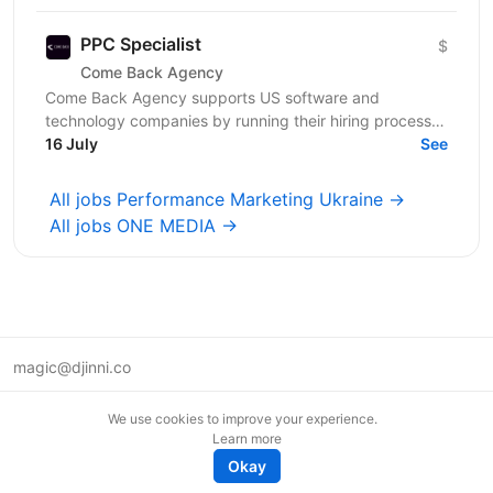
реальних кампаніях...
PPC Specialist
$
Come Back Agency
Come Back Agency supports US software and
technology companies by running their hiring process.
We work with delivery and leadership teams to define
16 July
See
roles,...
All jobs Performance Marketing Ukraine →
All jobs ONE MEDIA →
magic@djinni.co
Terms of Use
We use cookies to improve your experience.
Suggest an idea
Learn more
Remote tech jobs in Europe
Okay