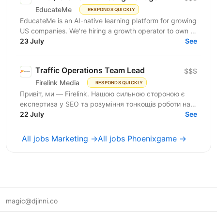
EducateMe
RESPONDS QUICKLY
EducateMe is an AI-native learning platform for growing
US companies. We're hiring a growth operator to own a
23 July
new acquisition channel: AI search. You'll...
See
Traffic Operations Team Lead
$$$
Firelink Media
RESPONDS QUICKLY
Привіт, ми — Firelink. Нашою сильною стороною є
експертиза у SEO та розуміння тонкощів роботи на
22 July
різних ринках і нішах. Зараз ми шукаємо Traffic...
See
All jobs Marketing →
All jobs Phoenixgame →
magic@djinni.co
Terms of Use