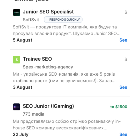
Junior SEO Specialist
$
SoftSvit
RESPONDS QUICKLY
SoftSvit — продуктова IT компанія, яка будує та
просуває власний продукт. Шукаємо Junior SEO
Specialist-а, який готовий розвиватись поруч із тими,
5 August
See
хто вже...
Trainee SEO
$
Spex-marketing-agency
Ми - українська SEO-компанія, яка вже 5 років
стабільно росте (і ми не зупиняємось!). Зараз
розширюємо штат і шукаємо того, хто знає, як
3 August
See
«приручити»...
SEO Junior (IGaming)
to $1500
773 media
Ми представляємо собою стрімко розвиваючу in-
house SEO команду висококваліфікованих
професіоналів. Нашою основною діяльністю є
22 July
See