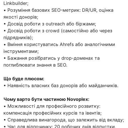
Linkbuilder;
• Розуміння базових SEO-метрик: DR/UR, оцінка
якості донорів;
• Досвід роботи з outreach або біржами;
• Досвід роботи з crowd (самостійно або через
підрядників);
• Вміння користуватись Ahrefs або аналогічними
інструментами;
• Бажання розібратись у drop-доменах та
поглиблювати знання в SEO.
Що буде плюсом:
• Наявність власних баз донорів або майданчиків.
Чому варто бути частиною Novoplex:
• Можливості для професійного розвитку:
компенсація професійних курсів та івентів;
• Справедлива винагорода, що залежить від вкладу;
• Час для відпочинку: 20 робочих днів відпустки,