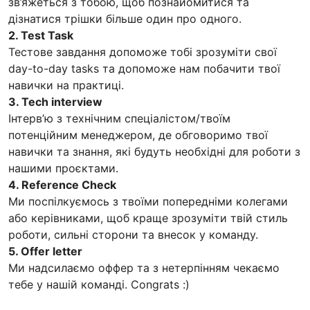
зв’яжеться з тобою, щоб познайомитися та
дізнатися трішки більше один про одного.
2. Test Task
Тестове завдання допоможе тобі зрозуміти свої
day-to-day tasks та допоможе нам побачити твої
навички на практиці.
3. Tech interview
Інтерв’ю з технічним спеціалістом/твоїм
потенційним менеджером, де обговоримо твої
навички та знання, які будуть необхідні для роботи з
нашими проєктами.
4. Reference Check
Ми поспілкуємось з твоїми попередніми колегами
або керівниками, щоб краще зрозуміти твій стиль
роботи, сильні сторони та внесок у команду.
5. Offer letter
Ми надсилаємо оффер та з нетерпінням чекаємо
тебе у нашій команді. Congrats :)