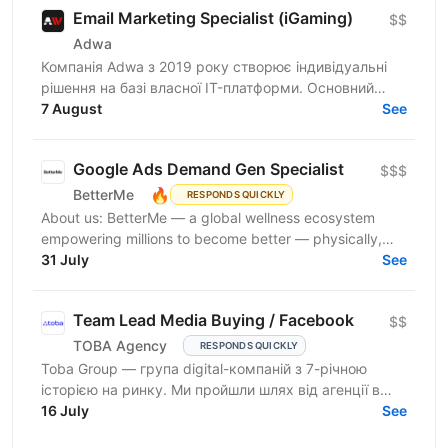
Email Marketing Specialist (iGaming)
$$
Adwa
Компанія Adwa з 2019 року створює індивідуальні
рішення на базі власної IT-платформи. Основний
принцип компанії — поєднання бачення клієнта з
7 August
See
технічною...
Google Ads Demand Gen Specialist
$$$
🔥
BetterMe
RESPONDS QUICKLY
About us: BetterMe — a global wellness ecosystem
empowering millions to become better — physically,
mentally, and emotionally. We build what makes
31 July
See
people...
Team Lead Media Buying / Facebook
$$
TOBA Agency
RESPONDS QUICKLY
Toba Group — група digital-компаній з 7-річною
історією на ринку. Ми пройшли шлях від агенції в
Telegram-маркетингу до повноцінної екосистеми:
16 July
See
150+...