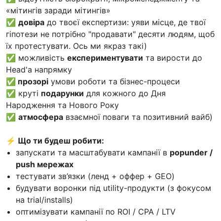
«мітингів заради мітингів»
✅
довіра
до твоєї експертизи: уяви місце, де твої
гіпотези не потрібно "продавати" десяти людям, щоб
їх протестувати. Ось ми якраз такі)
✅ можливість
експериментувати
та вирости до
Head'а напрямку
✅
прозорі
умови роботи та бізнес-процеси
✅ круті
подарунки
для кожного до Дня
Народження та Нового Року
✅
атмосфера
взаємної поваги та позитивний вайб)
⚡ Що ти будеш робити:
запускати та масштабувати кампанії в
popunder /
push мережах
тестувати зв’язки (ленд + оффер + GEO)
будувати воронки під utility-продукти (з фокусом
на trial/installs)
оптимізувати кампанії по ROI / CPA / LTV