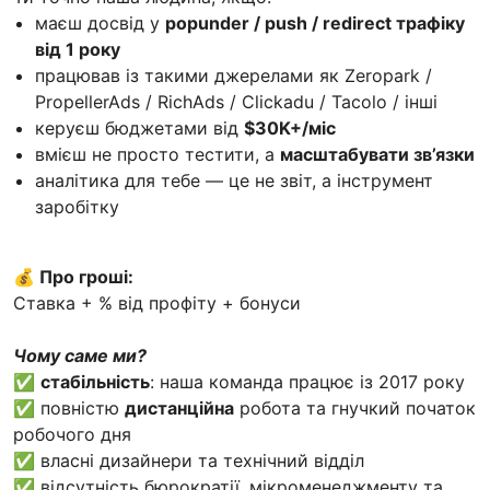
маєш досвід у
popunder / push / redirect трафіку
від 1 року
працював із такими джерелами як Zeropark /
PropellerAds / RichAds / Clickadu / Tacolo / інші
керуєш бюджетами від
$30K+/міс
вмієш не просто тестити, а
масштабувати зв’язки
аналітика для тебе — це не звіт, а інструмент
заробітку
💰 Про гроші:
Ставка + % від профіту + бонуси
Чому саме ми?
✅
стабільність
: наша команда працює із 2017 року
✅ повністю
дистанційна
робота та гнучкий початок
робочого дня
✅ власнi дизайнери та технічний відділ
✅ відсутність бюрократії, мікроменеджменту та