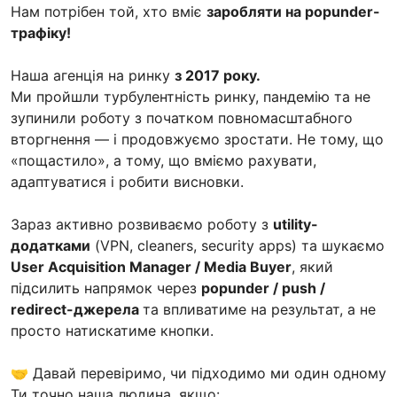
Нам потрібен той, хто вміє
заробляти на popunder-
трафіку!
Наша агенція на ринку
з 2017 року.
Ми пройшли турбулентність ринку, пандемію та не
зупинили роботу з початком повномасштабного
вторгнення — і продовжуємо зростати. Не тому, що
«пощастило», а тому, що вміємо рахувати,
адаптуватися і робити висновки.
Зараз активно розвиваємо роботу з
utility-
додатками
(VPN, cleaners, security apps) та шукаємо
User Acquisition Manager / Media Buyer
, який
пiдсилить напрямок через
popunder / push /
redirect-джерела
та впливатиме на результат, а не
просто натискатиме кнопки.
🤝 Давай перевіримо, чи підходимо ми один одному
Ти точно наша людина, якщо: