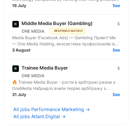
We work with delivery and leadership teams to define
16 July
See
roles,...
Middle Media Buyer (Gambling)
$
ONE MEDIA
RESPONDS QUICKLY
Media Buyer (Facebook Ads) — Gambling Привіт! Ми
— One Media Holding, екосистема професіоналів із
глибокою експертизою в digital-маркетингу та
3 August
See
арбітражі...
Trainee Media Buyer
$
ONE MEDIA
🔥 Trainee Media Buyer - рости в арбітражі разом з
OneMedia Набридло вчити теорію арбітражу з
ютубу? Хочеш вчитися на реальних бюджетах,
31 July
See
реальних кампаніях...
All jobs Performance Marketing →
All jobs Atlant.Digital →