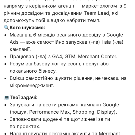
напряму з керівником агенції — маркетологом із 9-
річним досвідом та досвідченим Team Lead, які
допоможуть тобі швидко набрати темп.
🔍Кого шукаємо:
Маєш від 6 місяців реального досвіду з Google
Ads — вже самостійно запускав (-ла) і вів (-ла)
кампанії.
Працював (-ла) з GA4, GTM, Merchant Center.
Розумієш базову логіку ecom, послуг або
локального бізнесу.
Вмієш самостійно шукати рішення, не чекаєш на
мікроменеджмент.
💻Твої задачі:
Запускати та вести рекламні кампанії Google
(пошук, Performance Max, Shopping, Display).
Заповнювати щоденні та щотижневі звіти
по проектах.
Налаштовувати рекламні акаунти та Merchant