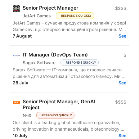
Senior Project Manager
$$$$
JetArt Games
RESPONDS QUICKLY
JetArt Games – сучасна продуктова компанія у сфері
GameDev, що створює інноваційні ігрові рішення. Ми
розробляємо високопродуктивні ігрові системи з...
7 August
See
IT Manager (DevOps Team)
$
Sagax Software
RESPONDS QUICKLY
Sagax Software — IT-компанія, що створює сучасні
рішення для автоматизації страхового бізнесу. Ми
розробляємо комплексну платформу для страхових
28 July
See
компаній,...
Senior Project Manager, GenAI
$$$$
Project
N-iX
RESPONDS QUICKLY
Our client is a leading global healthcare organization,
driving innovation in pharmaceuticals, biotechnology,
and patient-centric solutions. We develop...
10 July
See