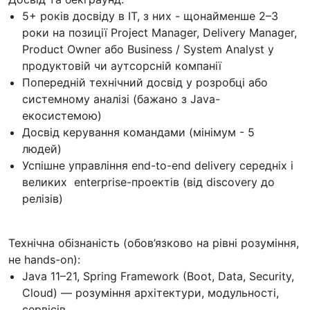
5+ років досвіду в IT, з них - щонайменше 2–3
роки на позиції Project Manager, Delivery Manager,
Product Owner або Business / System Analyst у
продуктовій чи аутсорсній компанії
Попередній технічний досвід у розробці або
системному аналізі (бажано з Java-
екосистемою)
Досвід керування командами (мінімум - 5
людей)
Успішне управління end-to-end delivery середніх і
великих enterprise-проектів (від discovery до
релізів)
Технічна обізнаність (обов’язково на рівні розуміння,
не hands-on):
Java 11–21, Spring Framework (Boot, Data, Security,
Cloud) — розуміння архітектури, модульності,
сервісів