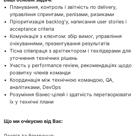
Планування, контроль і звітність по delivery,
управління спринтами, релізами, ризиками
Пріоритизація backlog'у, написання user stories і
acceptance criteria
Комунікація з клієнтом: збір вимог, управління
очікуваннями, презентування результатів
Тісна співпраця з архітектором і техлідерами для
уточнення технічних рішень
Участь у performance review, рекомендаціях щодо
розвитку членів команди
Координація між технічною командою, QA,
аналітиками, DevOps
Розуміння бізнес-цілей і здатність перетворювати
їх у технічні плани
Що ми очікуємо від Вас:
Досвід та бекграунд: