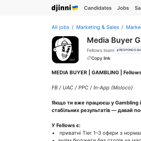
Candidates
Jobs
Sa
All jobs
Marketing & Sales
Marke
Media Buyer 
Fellows.team
RESPONDS QU
Copy link
MEDIA BUYER | GAMBLING | Fellow
FB / UAC / PPC / In-App (Moloco)
Якщо ти вже працюєш у Gambling 
стабільних результатів — давай по
У Fellows є:
приватні Tier 1–3 офери з норм
анлім бюджети без стопів на ма