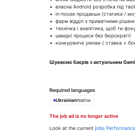
власна Android розробка під твої
in-house продакшн (статика / м
фарм відділ з приватними рішен
технічка і аналітика, щоб ти фок
швидкі процеси без бюрократії
конкурентні умови ( cтавка + бо
Шукаємо баєрів з актуальним Gambl
Required languages
Ukrainian
Native
The job ad is no longer active
Look at the current
jobs Performanc