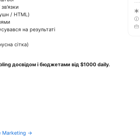
 зв’язки
оушн / HTML)
нями
усувався на результаті
нусна сітка)
ing досвідом і бюджетами від $1000 daily.
e Marketing →