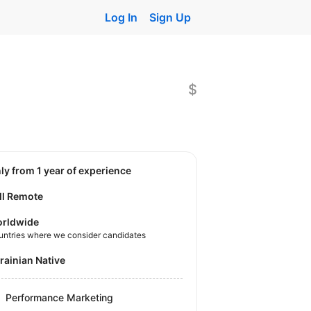
Log In
Sign Up
$
nly from 1 year of experience
ll Remote
rldwide
untries where we consider candidates
krainian Native
Performance Marketing