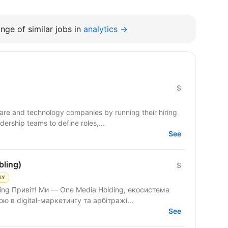
nge of similar jobs in
analytics →
$
e and technology companies by running their hiring
ership teams to define roles,...
See
bling)
$
LY
ing Привіт! Ми — One Media Holding, екосистема
ю в digital-маркетингу та арбітражі...
See