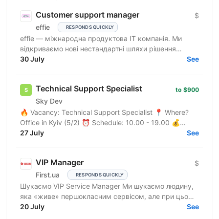
Customer support manager
$
effie
RESPONDS QUICKLY
effie — міжнародна продуктова IT компанія. Ми
відкриваємо нові нестандартні шляхи рішення
бізнес-викликів, надаючи глобальні хмарні сервіси
30 July
See
(SaaS),...
Technical Support Specialist
to $900
Sky Dev
🔥 Vacancy: Technical Support Specialist 📍 Where?
Office in Kyiv (5/2) ⏰ Schedule: 10.00 - 19.00 💰
Salary: $900 Who are we? We are a tech company
27 July
See
developing...
VIP Manager
$
First.ua
RESPONDS QUICKLY
Шукаємо VIP Service Manager Ми шукаємо людину,
яка «живе» першокласним сервісом, але при цьому
має «зуби» для продажів. Ти станеш справжнім
20 July
See
консьєржем та...