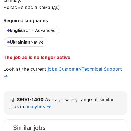
бізнесу.
Чекаємо вас в команді:)
Required languages
English
C1 - Advanced
Ukrainian
Native
The job ad is no longer active
Look at the current
jobs Customer/Technical Support
→
📊
$900-1400
Average salary range of similar
jobs in
analytics →
Similar jobs