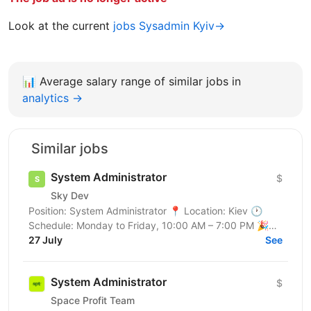
Look at the current
jobs Sysadmin Kyiv→
📊
Average salary range of similar jobs in
analytics →
Similar jobs
System Administrator
$
Sky Dev
Position: System Administrator 📍 Location: Kiev 🕐
Schedule: Monday to Friday, 10:00 AM – 7:00 PM 🎉
Perk: Every Friday – Happy Friday with delicious food
27 July
See
🍕🍩 ...
System Administrator
$
Space Profit Team