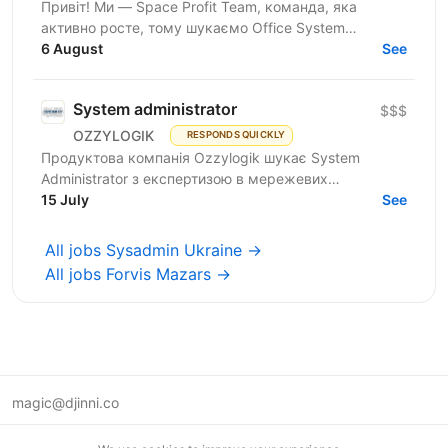
Привіт! Ми — Space Profit Team, команда, яка
активно росте, тому шукаємо Office System
Administrator — людину, яка допоможе забезпечити
6 August
See
стабільну роботу...
System administrator
$$$
OZZYLOGIK
RESPONDS QUICKLY
Продуктова компанія Ozzylogik шукає System
Administrator з експертизою в мережевих
технологіях та досвідом від 3 років, здатного до
15 July
See
продуктивної роботи в...
All jobs Sysadmin Ukraine →
All jobs Forvis Mazars →
magic@djinni.co
Terms of Use