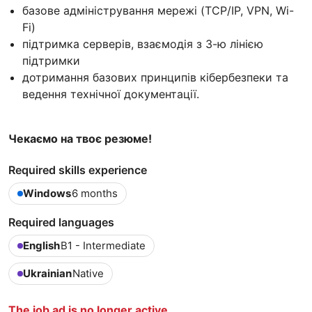
базове адміністрування мережі (TCP/IP, VPN, Wi-
Fi)
підтримка серверів, взаємодія з 3-ю лінією
підтримки
дотримання базових принципів кібербезпеки та
ведення технічної документації.
Чекаємо на твоє резюме!
Required skills experience
Windows
6 months
Required languages
English
B1 - Intermediate
Ukrainian
Native
The job ad is no longer active