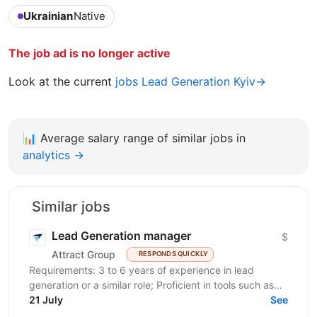
Ukrainian
Native
The job ad is no longer active
Look at the current
jobs Lead Generation Kyiv→
📊
Average salary range of similar jobs in
analytics →
Similar jobs
Lead Generation manager
$
Attract Group
RESPONDS QUICKLY
Requirements: 3 to 6 years of experience in lead
generation or a similar role; Proficient in tools such as
LinkedIn, LinkedIn Sales Navigator, IncIn, and...
21 July
See