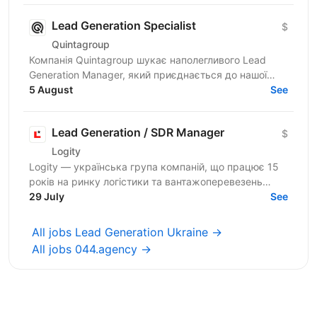
Lead Generation Specialist
$
Quintagroup
Компанія Quintagroup шукає наполегливого Lead
Generation Manager, який приєднається до нашої
команди. На цій посаді ви будете відігравати
5 August
See
ключову роль у...
Lead Generation / SDR Manager
$
Logity
Logity — українська група компаній, що працює 15
років на ринку логістики та вантажоперевезень
США, Канади та Мексики, розробляє програмне
29 July
See
забезпечення для...
All jobs Lead Generation Ukraine →
All jobs 044.agency →