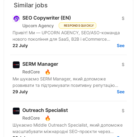
Similar jobs
SEO Copywriter (EN)
$
Upcorn Agency
RESPONDS QUICKLY
Привіт! Ми — UPCORN AGENCY, SEO/ASO-команда
нового покоління для SaaS, B2B і eCommerce
компаній. Ми не просто виконуємо задачі - ми
22 July
See
вбудовуємося в бізнес...
SERM Manager
$
🔥
RedCore
Ми шукаємо SERM Manager, який допоможе
розвивати та підтримувати позитивну репутацію
бренду в онлайн-просторі. Якщо ти цікавишся SEO,
29 July
See
вмієш працювати з...
Outreach Specialist
$
🔥
RedCore
Шукаємо Middle Outreach Specialist, який допоможе
масштабувати міжнародні SEO-проєкти через