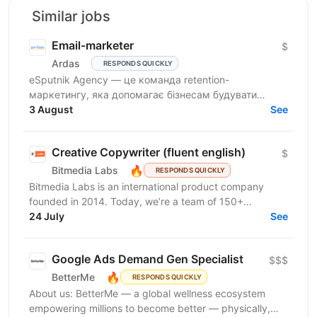
Similar jobs
Email-marketer
$
Ardas
RESPONDS QUICKLY
eSputnik Agency — це команда retention-
маркетингу, яка допомагає бізнесам будувати
ефективні комунікації з клієнтами за допомогою
3 August
See
омніканальної Customer...
Creative Copywriter (fluent english)
$
🔥
Bitmedia Labs
RESPONDS QUICKLY
Bitmedia Labs is an international product company
founded in 2014. Today, we’re a team of 150+
specialists working globally, building products used
24 July
See
by...
Google Ads Demand Gen Specialist
$$$
🔥
BetterMe
RESPONDS QUICKLY
About us: BetterMe — a global wellness ecosystem
empowering millions to become better — physically,