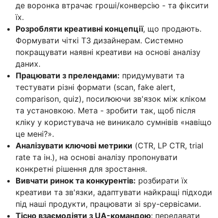
де воронка втрачає гроші/конверсію - та фіксити
їх.
Розробляти креативні концепції
, що продають.
Формувати чіткі ТЗ дизайнерам. Системно
покращувати наявні креативи на основі аналізу
даних.
Працювати з прелендами:
придумувати та
тестувати різні формати (scan, fake alert,
comparison, quiz), посилюючи зв'язок між кліком
та установкою. Мета - зробити так, щоб після
кліку у користувача не виникало сумнівів «навіщо
це мені?».
Аналізувати ключові метрики
(CTR, LP CTR, trial
rate та ін.), на основі аналізу пропонувати
конкретні рішення для зростання.
Вивчати ринок та конкурентів:
розбирати їх
креативи та зв'язки, адаптувати найкращі підходи
під наші продукти, працювати зі spy-сервісами.
Тісно взаємодіяти з UA-командою
: передавати