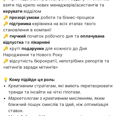
взяти під крило нових менеджерів/асистентів та
керувати
відділом
🔑 прозорі умови
роботи та бізнес-процеси
🔑 підтримка
керівника на всіх етапах твого
становлення в компанії
🔑
гнучкий
початок робочого дня та
оплачувана
відпустка
та
лікарняні
🔑 круті
подарунки
для кожного до Дня
Народження та Нового Року
🔑 вiдсутнiсть бюрократії, непотрібних репортів та
«мітингів заради мітингів»
💡 Кому підійде ця роль:
Креативним стратегам
, які вміють перетворювати
тренди та інсайти на чіткі гіпотези.
Маркетологам
з
креативним
мисленням, яким
ближчий пошук смислів та ідей, ніж оптимізація
ставок.