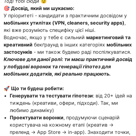
Тоді тобі сюди
😉
🎯 Досвід, який ми шукаємо:
У пріоритеті - кандидати з практичним досвідом у
мобільних утилітах (VPN, cleaners, security apps)
,
які вже розуміють специфіку цієї ніші.
Водночас, якщо у тебе є сильний
маркетинговий та
креативний
бекґраунд в інших категоріях
мобільних
застосунків
- ми також будемо раді поспілкуватися.
Ключове для даної ролі: ти маєш практичний досвід
у побудові воронок та генерації гіпотез для
мобільних додатків, які реально працюють.
🚀 Що ти будеш робити:
Генерувати та тестувати гіпотези
: від 20+ ідей на
тиждень (креативи, офери, підходи). Так, ми
любимо динаміку)
Проектувати воронки
, продумуючи сценарій
користувача на кожному етапі (креатив →
преленд → App Store → in-app). Знаходити точки,