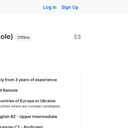
Log In
Sign Up
sole)
$$
Offline
nly from 3 years of experience
ll Remote
untries of Europe or Ukraine
untries where we consider candidates
nglish B2 - Upper Intermediate
krainian C2 - Proficient