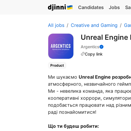
Candidates
Jobs
Sa
All jobs
Creative and Gaming
Ga
Unreal Engine 
Argentics
Copy link
Product
Ми шукаємо
Unreal Engine розроб
атмосферного, незвичайного геймп
Ми - невелика команда, яка працю
кооперативні хоррори, симулятори 
подобається працювати над різним
раді познайомитися!
Що ти будеш робити: