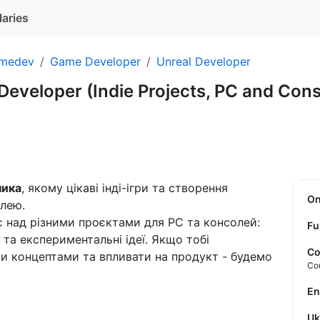
laries
medev
Game Developer
Unreal Developer
Developer (Indie Projects, PC and Con
ника
, якому цікаві інді-ігри та створення
O
лею.
є над різними проєктами для PC та консолей:
Fu
та експериментальні ідеї. Якщо тобі
Co
и концептами та впливати на продукт - будемо
Co
E
U