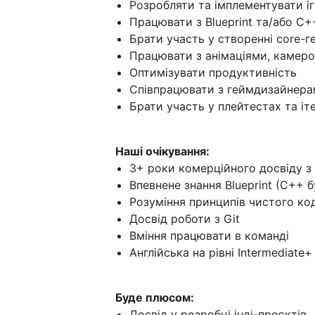
Розробляти та імплементувати ігр
Працювати з Blueprint та/або C+
Брати участь у створенні core-
Працювати з анімаціями, камеро
Оптимізувати продуктивність
Співпрацювати з геймдизайнера
Брати участь у плейтестах та іт
Наші очікування:
3+ роки комерційного досвіду з 
Впевнене знання Blueprint (C++ 
Розуміння принципів чистого код
Досвід роботи з Git
Вміння працювати в команді
Англійська на рівні Intermediate+ 
Буде плюсом:
Досвід у розробці інді-проєктів