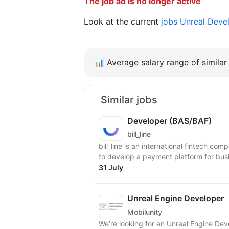
The job ad is no longer active
Look at the current
jobs Unreal Deve
📊
Average salary range of similar 
Similar jobs
Developer (BAS/BAF)
bill_line
bill_line is an international fintech co
to develop a payment platform for busin
31 July
Unreal Engine Developer
Mobilunity
We’re looking for an Unreal Engine Devel