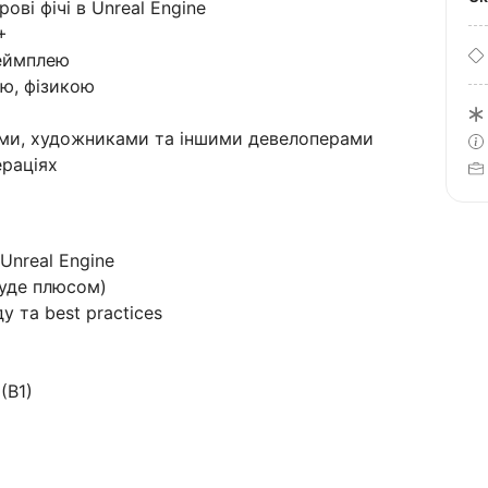
ові фічі в Unreal Engine
+
геймплею
ю, фізикою
ми, художниками та іншими девелоперами
ераціях
Unreal Engine
буде плюсом)
у та best practices
(B1)