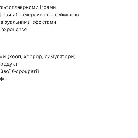
ультиплеєрними іграми
фери або імерсивного геймплею
/ візуальними ефектами
 experience
ми (кооп, хоррор, симулятори)
продукт
йвої бюрократії
фік