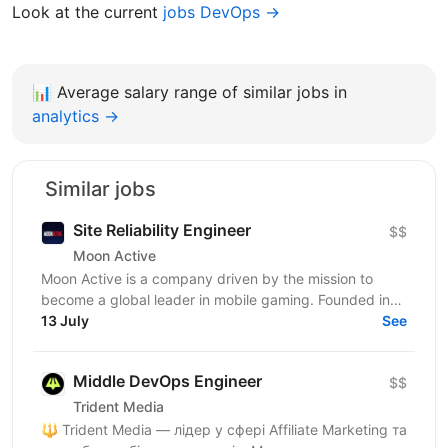
Look at the current
jobs DevOps →
📊
Average salary range of similar jobs in
analytics →
Similar jobs
Site Reliability Engineer
$$
Moon Active
Moon Active is a company driven by the mission to
become a global leader in mobile gaming. Founded in
2011, our passion for creativity, cutting-edge...
13 July
See
Middle DevOps Engineer
$$
Trident Media
🔱 Trident Media — лідер у сфері Affiliate Marketing та