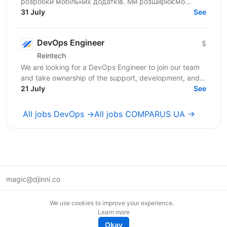
розробки мобільних додатків. Ми розширюємо
технічну команду та шукаємо Middle DevOps
31 July
See
Engineer для...
DevOps Engineer
$
Reintech
We are looking for a DevOps Engineer to join our team
and take ownership of the support, development, and
stability of our cloud and hybrid infrastructure. ...
21 July
See
All jobs DevOps →
All jobs COMPARUS UA →
magic@djinni.co
Terms of Use
We use cookies to improve your experience.
Suggest an idea
Learn more
Remote tech jobs in Europe
Okay