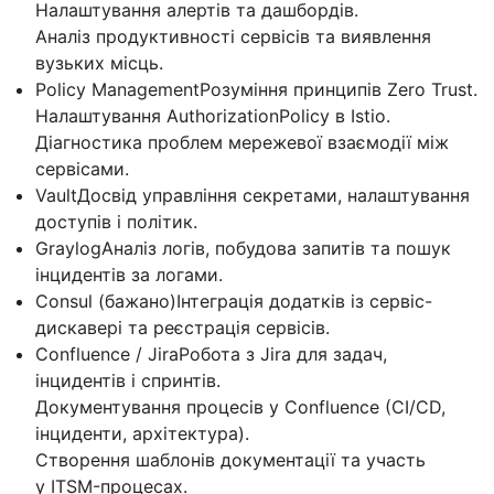
Налаштування алертів та дашбордів.
Аналіз продуктивності сервісів та виявлення
вузьких місць.
Policy ManagementРозуміння принципів Zero Trust.
Налаштування AuthorizationPolicy в Istio.
Діагностика проблем мережевої взаємодії між
сервісами.
VaultДосвід управління секретами, налаштування
доступів і політик.
GraylogАналіз логів, побудова запитів та пошук
інцидентів за логами.
Consul (бажано)Інтеграція додатків із сервіс-
дискавері та реєстрація сервісів.
Confluence / JiraРобота з Jira для задач,
інцидентів і спринтів.
Документування процесів у Confluence (CI/CD,
інциденти, архітектура).
Створення шаблонів документації та участь
у ITSM-процесах.