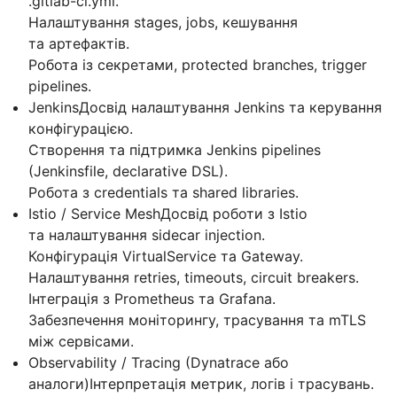
.gitlab-ci.yml.
Налаштування stages, jobs, кешування
та артефактів.
Робота із секретами, protected branches, trigger
pipelines.
JenkinsДосвід налаштування Jenkins та керування
конфігурацією.
Створення та підтримка Jenkins pipelines
(Jenkinsfile, declarative DSL).
Робота з credentials та shared libraries.
Istio / Service MeshДосвід роботи з Istio
та налаштування sidecar injection.
Конфігурація VirtualService та Gateway.
Налаштування retries, timeouts, circuit breakers.
Інтеграція з Prometheus та Grafana.
Забезпечення моніторингу, трасування та mTLS
між сервісами.
Observability / Tracing (Dynatrace або
аналоги)Інтерпретація метрик, логів і трасувань.