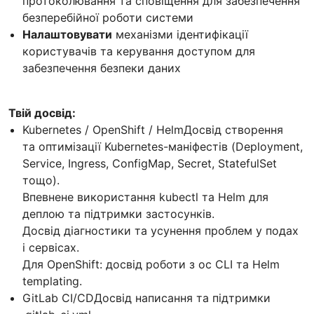
протоколювання та сповіщення для забезпечення
безперебійної роботи системи
Налаштовувати
механізми ідентифікації
користувачів та керування доступом для
забезпечення безпеки даних
Твій досвід:
Kubernetes / OpenShift / HelmДосвід створення
та оптимізації Kubernetes-маніфестів (Deployment,
Service, Ingress, ConfigMap, Secret, StatefulSet
тощо).
Впевнене використання kubectl та Helm для
деплою та підтримки застосунків.
Досвід діагностики та усунення проблем у подах
і сервісах.
Для OpenShift: досвід роботи з oc CLI та Helm
templating.
GitLab CI/CDДосвід написання та підтримки