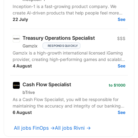
Inception-1 is a fast-growing product company. We
create AI-driven products that help people feel more
connected and less alone. Our mission is to build...
22 July
See
Treasury Operations Specialist
$$$
Gamzix
RESPONDS QUICKLY
Gamzix is a high-growth international licensed iGaming
provider, creating high-performing games and scalable,
cutting-edge solutions for the global...
4 August
See
Cash Flow Specialist
to $1000
bTrive
As a Cash Flow Specialist, you will be responsible for
maintaining the accuracy and integrity of our banking
operations. You will oversee company bank...
6 August
See
All jobs FinOps →
All jobs Rivni →