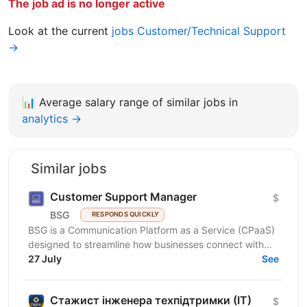
The job ad is no longer active
Look at the current
jobs Customer/Technical Support
→
📊
Average salary range of similar jobs in
analytics →
Similar jobs
Customer Support Manager
$
BSG
RESPONDS QUICKLY
BSG is a Communication Platform as a Service (CPaaS)
designed to streamline how businesses connect with
customers across multiple channels. Our flexible,...
27 July
See
Стажист інженера техпідтримки (ІТ)
$