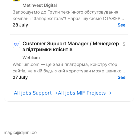
Metinvest Digital
Запрошуємо до Групи технічного обслуговування
компанії "Запоріжсталь"! Наразі шукаємо СТАЖЕРА
з профільною освітою (комп’ютерні технології,
28 July
See
комп’ютерна...
Customer Support Manager / Менеджер
$
з підтримки клієнтів
Weblium
Weblium.com — це SaaS платформа, конструктор
сайтів, на якій будь-який користувач може швидко
та просто зібрати гарний сайт із блоків. Наразі ми
27 July
See
шукаємо...
All jobs Support →
All jobs MIF Projects →
magic@djinni.co