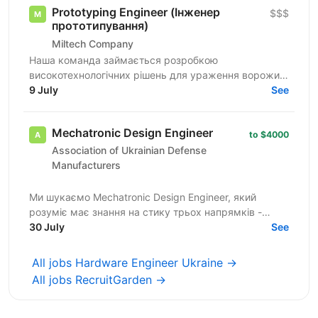
Prototyping Engineer (Інженер
$$$
прототипування)
Miltech Company
Наша команда займається розробкою
високотехнологічних рішень для ураження ворожих
цілей. Ми створюємо повноцінні продукти - від ідеї
9 July
See
до серійного...
Mechatronic Design Engineer
to $4000
Association of Ukrainian Defense
Manufacturers
Ми шукаємо Mechatronic Design Engineer, який
розуміє має знання на стику трьох напрямків -
електрики, електроніки та механіки, та може
30 July
See
застосовувати їх в...
All jobs Hardware Engineer Ukraine →
All jobs RecruitGarden →