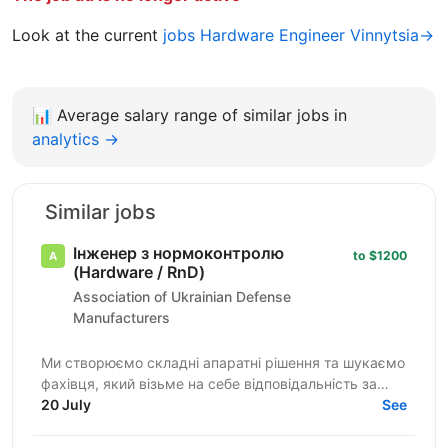
Look at the current
jobs Hardware Engineer Vinnytsia→
📊
Average salary range of similar jobs in
analytics →
Similar jobs
Інженер з нормоконтролю
to $1200
(Hardware / RnD)
Association of Ukrainian Defense
Manufacturers
Ми створюємо складні апаратні рішення та шукаємо
фахівця, який візьме на себе відповідальність за
культуру інженерної документації в нашій команді.
20 July
See
Якщо для...