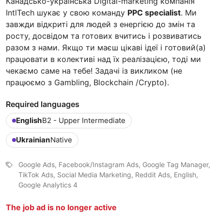
Канадсько-українська Digital-marketing компанія
IntlTech шукає у свою команду
PPC specialist
. Ми
завжди відкриті для людей з енергією до змін та
росту, досвідом та готових вчитись і розвиватись
разом з нами. Якщо ти маєш цікаві ідеї і готовий(а)
працювати в колективі над їх реалізацією, тоді ми
чекаємо саме на тебе! Задачі із викликом (не
працюємо з Gambling, Blockchain /Crypto).
Required languages
English
B2 - Upper Intermediate
Ukrainian
Native
Google Ads, Facebook/Instagram Ads, Google Tag Manager,
TikTok Ads, Social Media Marketing, Reddit Ads, English,
Google Analytics 4
The job ad is no longer active