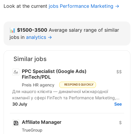
Look at the current
jobs Performance Marketing →
📊
$1500-3500
Average salary range of similar
jobs in
analytics →
Similar jobs
PPC Specialist (Google Ads)
$$
FinTech/PDL
Preis HR agency
RESPONDS QUICKLY
Для нашого клієнта — динамічної міжнародної
компанії у сфері FinTech та Performance Marketing,
що успішно масштабується на світових ринках та
30 July
See
розвиває...
Affiliate Manager
$
TrueGroup