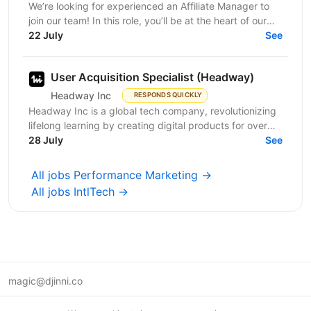
We’re looking for experienced an Affiliate Manager to
join our team! In this role, you’ll be at the heart of our
partner program, building relationships and...
22 July
See
User Acquisition Specialist (Headway)
Headway Inc
RESPONDS QUICKLY
Headway Inc is a global tech company, revolutionizing
lifelong learning by creating digital products for over
170 million users worldwide. Our mission is to...
28 July
See
All jobs Performance Marketing →
All jobs IntlTech →
magic@djinni.co
Terms of Use