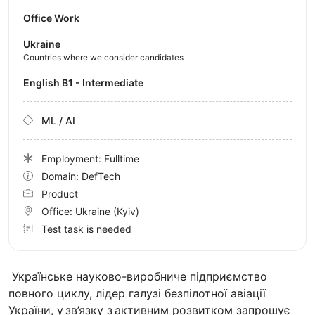
Office Work
Ukraine
Countries where we consider candidates
English B1 - Intermediate
ML / AI
Employment: Fulltime
Domain: DefTech
Product
Office:
Ukraine
(Kyiv)
Test task is needed
Українське науково-виробниче підприємство
повного циклу, лідер галузі безпілотної авіації
України, у зв’язку з активним розвитком запрошує