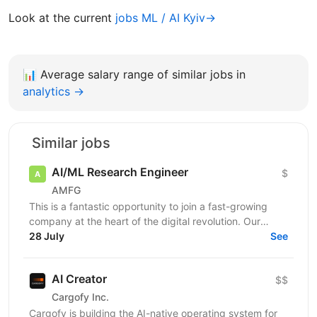
Look at the current
jobs ML / AI Kyiv→
📊
Average salary range of similar jobs in
analytics →
Similar jobs
AI/ML Research Engineer
$
AMFG
This is a fantastic opportunity to join a fast-growing
company at the heart of the digital revolution. Our
software product is revolutionising manufacturing...
28 July
See
AI Creator
$$
Cargofy Inc.
Cargofy is building the AI-native operating system for