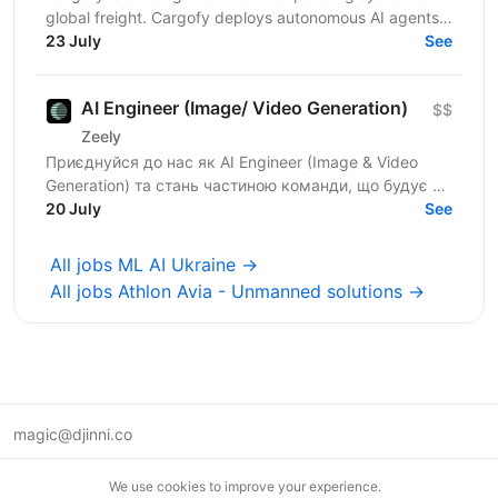
global freight. Cargofy deploys autonomous AI agents
that automate procurement, dispatching,...
23 July
See
AI Engineer (Image/ Video Generation)
$$
Zeely
Приєднуйся до нас як AI Engineer (Image & Video
Generation) та стань частиною команди, що будує та
масштабує генеративні пайплайни для створення
20 July
See
візуального...
All jobs ML AI Ukraine →
All jobs Athlon Avia - Unmanned solutions →
magic@djinni.co
Terms of Use
We use cookies to improve your experience.