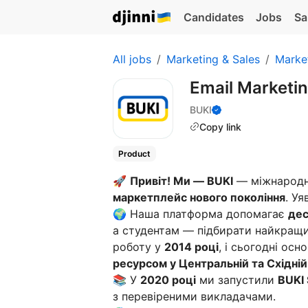
Candidates
Jobs
Sa
All jobs
Marketing & Sales
Marke
Email Marketi
BUKI
Copy link
Product
🚀
Привіт! Ми — BUKI
— міжнародн
маркетплейс нового покоління
. У
🌍 Наша платформа допомагає
дес
а студентам — підбирати найкращи
роботу у
2014 році
, і сьогодні ос
ресурсом у Центральній та Східній
📚 У
2020 році
ми запустили
BUKI 
з перевіреними викладачами.