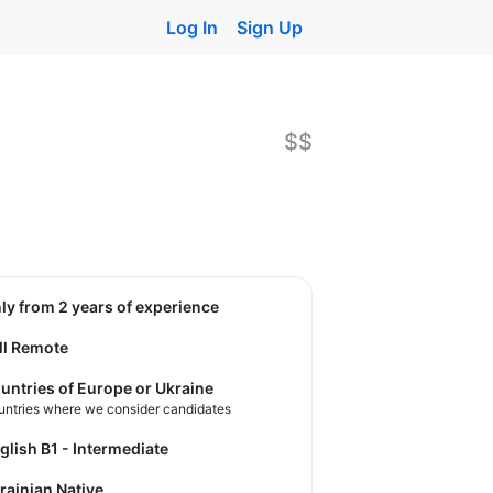
Log In
Sign Up
$$
nly from 2 years of experience
ll Remote
untries of Europe or Ukraine
untries where we consider candidates
nglish B1 - Intermediate
krainian Native