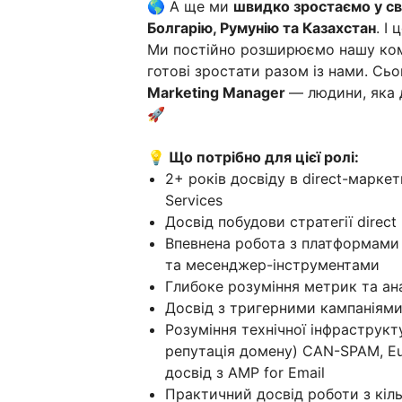
🌎 А ще ми
швидко зростаємо у сві
Болгарію, Румунію та Казахстан
. І
Ми постійно розширюємо нашу кома
готові зростати разом із нами. Сьо
Marketing Manager
— людини, яка 
🚀
💡 Що потрібно для цієї ролі:
2+ років досвіду в direct-марке
Services
Досвід побудови стратегії direc
Впевнена робота з платформами 
та месенджер-інструментами
Глибоке розуміння метрик та ана
Досвід з тригерними кампаніям
Розуміння технічної інфраструктур
репутація домену) CAN-SPAM, Eur
досвід з AMP for Email
Практичний досвід роботи з кіль