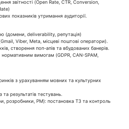
ення звітності (Open Rate, CTR, Conversion,
Rate)
вих показників утримання аудиторії.
 (домени, deliverability, репутація)
mail, Viber, Meta, місцеві поштові оператори).
ів, створення поп-апів та вбудованих банерів.
ок нормативним вимогам (GDPR, CAN-SPAM,
 ринків з урахуванням мовних та культурних
з та результатів тестувань.
и, розробники, PM): постановка ТЗ та контроль