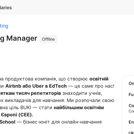
laries
ting
ng Manager
Offline
а продуктова компанія, що створює
освітній
O
яви
Airbnb або Uber в EdTech
— це саме про нас!
яткам тисяч репетиторів
знаходити учнів,
Fu
х викладачів для навчання. Ми розпочали свою
Co
новна ціль BUKI — стати
найбільшим освітнім
Co
 Європі (CEE).
School
— бізнес-юніт для онлайн-навчання
E
U