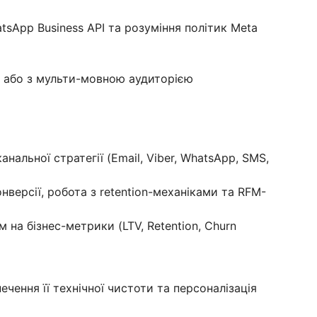
sApp Business API та розуміння політик Meta
х або з мульти-мовною аудиторією
нальної стратегії (Email, Viber, WhatsApp, SMS,
нверсії, робота з retention-механіками та RFM-
 на бізнес-метрики (LTV, Retention, Churn
печення її технічної чистоти та персоналізація