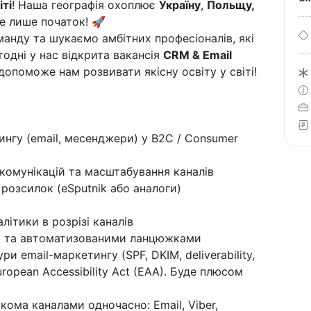
ті
! Наша географія охоплює
Україну
,
Польщу,
 це лише початок! 🚀
нду та шукаємо амбітних професіоналів, які
годні у нас відкрита вакансія
CRM & Email
допоможе нам розвивати якісну освіту у світі!
тингу (email, месенджери) у B2C / Consumer
t комунікацій та масштабування каналів
розсилок (eSputnik або аналоги)
літики в розрізі каналів
и та автоматизованими ланцюжками
и email-маркетингу (SPF, DKIM, deliverability,
opean Accessibility Act (EAA). Буде плюсом
кома каналами одночасно: Email, Viber,