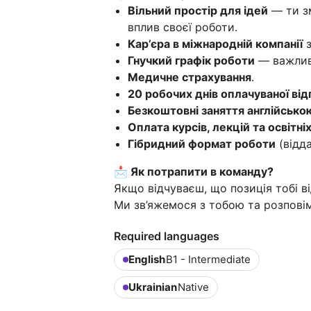
Вільний простір для ідей
— ти з
вплив своєї роботи.
Кар’єра в міжнародній компанії
з
Гнучкий графік роботи
— важливи
Медичне страхування
.
20 робочих днів оплачуваної ві
Безкоштовні заняття англійською
Оплата курсів, лекцій та освітні
Гібридний формат роботи
(відда
📩 Як потрапити в команду?
Якщо відчуваєш, що позиція тобі в
Ми зв’яжемося з тобою та розповім
Required languages
English
B1 - Intermediate
Ukrainian
Native