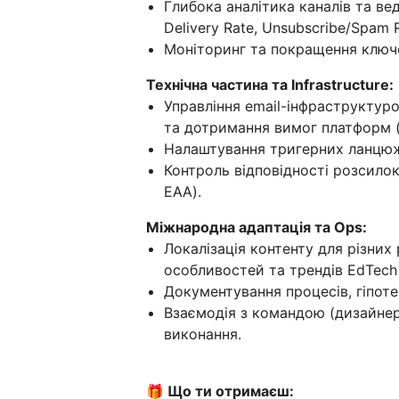
Глибока аналітика каналів та вед
Delivery Rate, Unsubscribe/Spam 
Моніторинг та покращення ключо
Технічна частина та Infrastructure:
Управління email-інфраструктурою
та дотримання вимог платформ (G
Налаштування тригерних ланцюжк
Контроль відповідності розсил
EAA).
Міжнародна адаптація та Ops:
Локалізація контенту для різних
особливостей та трендів EdTech
Документування процесів, гіпоте
Взаємодія з командою (дизайнер
виконання.
🎁 Що ти отримаєш: