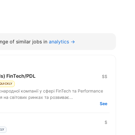
nge of similar jobs in
analytics →
ds) FinTech/PDL
$$
QUICKLY
народної компанії у сфері FinTech та Performance
 на світових ринках та розвиває...
See
$
KLY