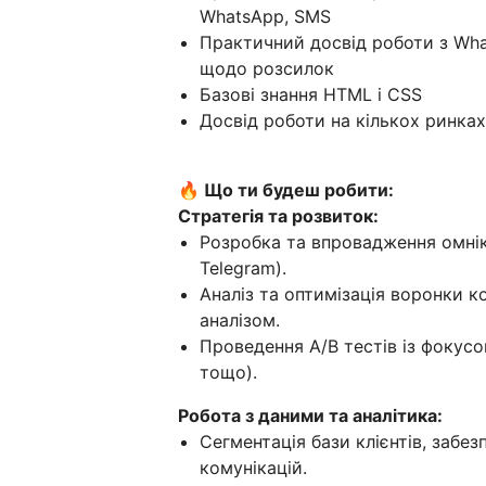
WhatsApp, SMS
Практичний досвід роботи з What
щодо розсилок
Базові знання HTML і CSS
Досвід роботи на кількох ринка
🔥 Що ти будеш робити:
Стратегія та розвиток:
Розробка та впровадження омніка
Telegram).
Аналіз та оптимізація воронки ко
аналізом.
Проведення A/B тестів із фокусом
тощо).
Робота з даними та аналітика:
Сегментація бази клієнтів, забез
комунікацій.